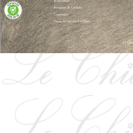
Köpvillkor
Integritet & Cookies
Copyright
Tipsa en vän om Le Chien
Le Chie
HUNDKLÄDER, HUNDVÄSKOR, HUNDACCESSOARER, HUND KLÄDER, HUNDVÄ
HUNDSEL