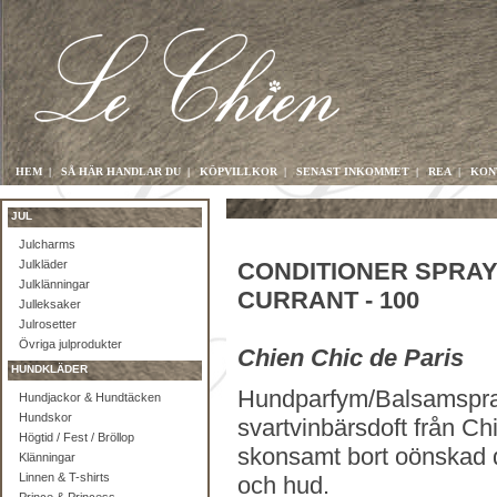
HEM
|
SÅ HÄR HANDLAR DU
|
KÖPVILLKOR
|
SENAST INKOMMET
|
REA
|
KON
JUL
Julcharms
Julkläder
CONDITIONER SPRAY
Julklänningar
CURRANT - 100
Julleksaker
Julrosetter
Övriga julprodukter
Chien Chic de Paris
HUNDKLÄDER
Hundparfym/Balsamspra
Hundjackor & Hundtäcken
Hundskor
svartvinbärsdoft från Ch
Högtid / Fest / Bröllop
skonsamt bort oönskad 
Klänningar
Linnen & T-shirts
och hud.