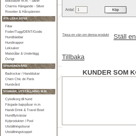
Bokstäver m.m. - Silver
Charms Hängande - Silver
Antal:
Rosetter & Hårspännen
ÄTA LEKA SOVA
Filtar
Foder/Tugg/DENT/Godis
Tipsa en vän om denna produkt
Ställ e
Hundbäddar
Hundtrappor
Leksaker
Matskålar & Underlägg
Tillbaka
Övrigt
SPA/HUNDVÅRD
KUNDER SOM K
Badrockar / Handdukar
Chien Chic de Paris
Hundvård
SOMMAR, UTSTÄLLNING M.M.
Cykelkorg till hund
Färgade bajspåsar m.m.
Handi-Drink & Travel Bowl
Hundflytvästar
Kylprodukter / Pool
Utställningsburar
Utställningskoppel