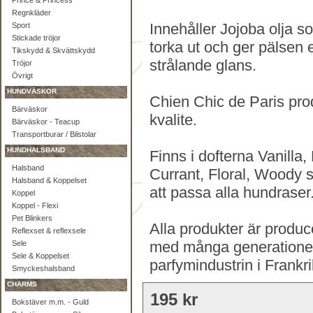
Prince & Princess
Regnkläder
Innehåller Jojoba olja s
Sport
Stickade tröjor
torka ut och ger pälsen e
Tikskydd & Skvättskydd
strålande glans.
Tröjor
Övrigt
HUNDVÄSKOR
Chien Chic de Paris pro
Bärväskor
kvalite.
Bärväskor - Teacup
Transportburar / Bilstolar
HUNDHALSBAND
Finns i dofterna Vanilla,
Halsband
Currant, Floral, Woody 
Halsband & Koppelset
att passa alla hundraser
Koppel
Koppel - Flexi
Pet Blinkers
Alla produkter är produc
Reflexset & reflexsele
med många generationer
Sele
Sele & Koppelset
parfymindustrin i Frankri
Smyckeshalsband
CHARMS
195 kr
Bokstäver m.m. - Guld