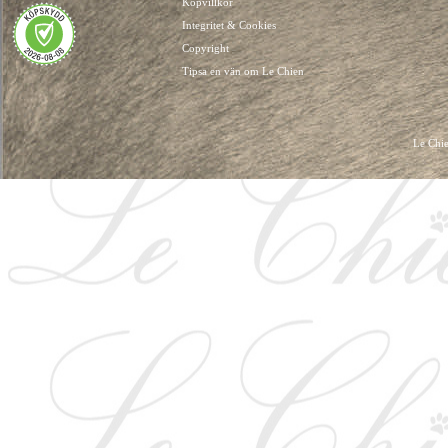
Köpvillkor
Integritet & Cookies
Copyright
Tipsa en vän om Le Chien
Le Chie
HUNDKLÄDER, HUNDVÄSKOR, HUNDACCESSOARER, HUND KLÄDER, HUNDVÄ
HUNDSEL