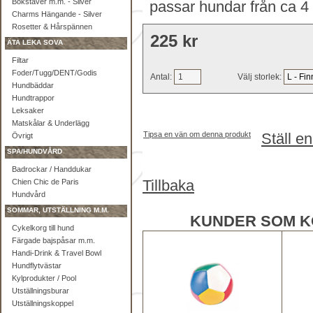
Bokstäver m.m. - Silver
passar hundar från ca 4 -
Charms Hängande - Silver
Rosetter & Hårspännen
225 kr
ÄTA LEKA SOVA
Filtar
Foder/Tugg/DENT/Godis
Antal:
Välj storlek:
Hundbäddar
Hundtrappor
Leksaker
Matskålar & Underlägg
Tipsa en vän om denna produkt
Ställ e
Övrigt
SPA/HUNDVÅRD
Badrockar / Handdukar
Tillbaka
Chien Chic de Paris
Hundvård
SOMMAR, UTSTÄLLNING M.M.
KUNDER SOM K
Cykelkorg till hund
Färgade bajspåsar m.m.
Handi-Drink & Travel Bowl
Hundflytvästar
Kylprodukter / Pool
Utställningsburar
Utställningskoppel