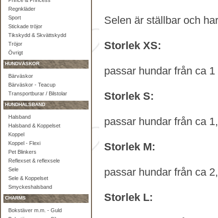
Prince & Princess
Regnkläder
Selen är ställbar och ha
Sport
Stickade tröjor
Tikskydd & Skvättskydd
Storlek XS:
Tröjor
Övrigt
HUNDVÄSKOR
passar hundar från ca 1 -
Bärväskor
Bärväskor - Teacup
Storlek S:
Transportburar / Bilstolar
HUNDHALSBAND
Halsband
passar hundar från ca 1,5
Halsband & Koppelset
Koppel
Koppel - Flexi
Storlek M:
Pet Blinkers
Reflexset & reflexsele
passar hundar från ca 2,5
Sele
Sele & Koppelset
Smyckeshalsband
Storlek L:
CHARMS
Bokstäver m.m. - Guld