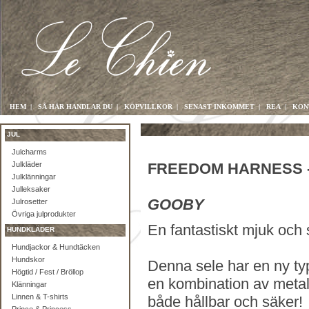
HEM
|
SÅ HÄR HANDLAR DU
|
KÖPVILLKOR
|
SENAST INKOMMET
|
REA
|
KON
JUL
Julcharms
Julkläder
FREEDOM HARNESS 
Julklänningar
Julleksaker
GOOBY
Julrosetter
Övriga julprodukter
En fantastiskt mjuk och s
HUNDKLÄDER
Hundjackor & Hundtäcken
Hundskor
Denna sele har en ny ty
Högtid / Fest / Bröllop
en kombination av metall
Klänningar
Linnen & T-shirts
både hållbar och säker!