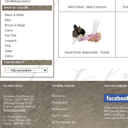
Utställningsväskor
Mini Fotboll - Multi Coloured
Toot
SHOP BY COLOR
Black & White
Blue
Brown & Beige
Camo
Hot Pink
Leopard
Pink
Sailor
Handi-Drink Waterbottle - Purple
Zebra
VARUMÄRKEN
KUNDTJÄNST
SNABBLÄNKAR
SOCIALA MEDIE
REA m.m.
Kontakta kundtjänst på:
Telefon:
0477-590 925
Kundgalleri
Måndag-Fredag 8-15
E-post: info@lechien.se
Gilla oss på Face
Nyhetsbrev
Kontaktformulär
Här kan du hitta r
delta i tävlingar,
Om Le Chien
Le Chien drivs av:
vinna produkter 
Le Chien Nordic KB
Så här handlar du
Orgnr: 969766-3301