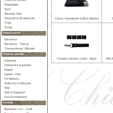
Prince & Princess
Regnkläder
Sport
Stickade tröjor
Tikskydd & Skvättskydd
Classic Houndtooth & Black Blanket
Tröjor
Övrigt
HUNDVÄSKOR
Bärväskor
Bärväskor - Teacup
Transportburar / Bilstolar
HUNDHALSBAND
Freedom harness Leash - Black
Mini 
Halsband
Halsband & Koppelset
Koppel
Koppel - Flexi
Pet Blinkers
Reflexset & reflexsele
Sele
Sele & Koppelset
Smyckeshalsband
CHARMS
Bokstäver m.m. - Guld