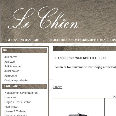
HEM
|
SÅ HÄR HANDLAR DU
|
KÖPVILLKOR
|
SENAST INKOMMET
|
REA
|
KON
JUL
Julcharms
HANDI-DRINK WATERBOTTLE - BLUE
Julkläder
Julklänningar
Varan är för närvarande inte möjlig att bestäl
Julleksaker
Julrosetter
Övriga julprodukter
HUNDKLÄDER
Tillbaka
Hundjackor & Hundtäcken
K
Hundskor
Högtid / Fest / Bröllop
Klänningar
Linnen & T-shirts