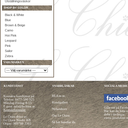
Utställningsväskor
SHOP BY COLOR
Black & White
Blue
Brown & Beige
Camo
Hot Pink
Leopard
Pink
Sailor
Zebra
VARUMÄRKEN
KUNDTJÄNST
SNABBLÄNKAR
SOCIALA MEDIE
REA m.m.
Kontakta kundtjänst på:
Telefon:
0477-590 925
Kundgalleri
Måndag-Fredag 8-15
E-post: info@lechien.se
Gilla oss på Face
Nyhetsbrev
Kontaktformulär
Här kan du hitta r
delta i tävlingar,
Om Le Chien
Le Chien drivs av:
vinna produkter 
Le Chien Nordic KB
Så här handlar du
Orgnr: 969766-3301