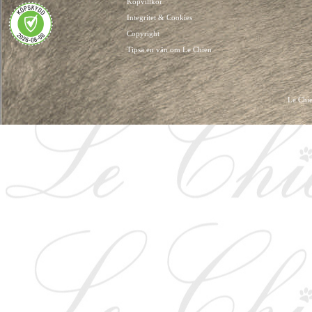
Köpvillkor
Integritet & Cookies
Copyright
Tipsa en vän om Le Chien
Le Chie
HUNDKLÄDER, HUNDVÄSKOR, HUNDACCESSOARER, HUND KLÄDER, HUNDVÄ
HUNDSEL