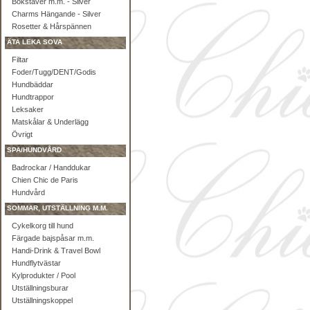
Bokstäver m.m. - Silver
Charms Hängande - Silver
Rosetter & Hårspännen
ÄTA LEKA SOVA
Filtar
Foder/Tugg/DENT/Godis
Hundbäddar
Hundtrappor
Leksaker
Matskålar & Underlägg
Övrigt
SPA/HUNDVÅRD
Badrockar / Handdukar
Chien Chic de Paris
Hundvård
SOMMAR, UTSTÄLLNING M.M.
Cykelkorg till hund
Färgade bajspåsar m.m.
Handi-Drink & Travel Bowl
Hundflytvästar
Kylprodukter / Pool
Utställningsburar
Utställningskoppel