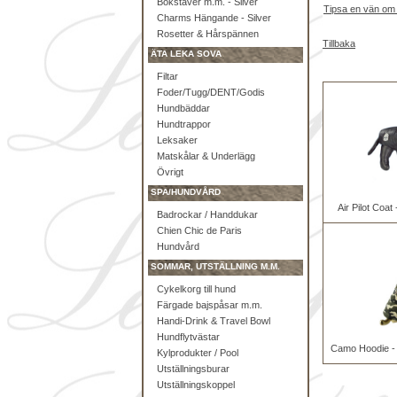
Bokstäver m.m. - Silver
Tipsa en vän om
Charms Hängande - Silver
Rosetter & Hårspännen
Tillbaka
ÄTA LEKA SOVA
Filtar
Foder/Tugg/DENT/Godis
Hundbäddar
Hundtrappor
Leksaker
Matskålar & Underlägg
Övrigt
SPA/HUNDVÅRD
Air Pilot Coat
Badrockar / Handdukar
Chien Chic de Paris
Hundvård
SOMMAR, UTSTÄLLNING M.M.
Cykelkorg till hund
Färgade bajspåsar m.m.
Handi-Drink & Travel Bowl
Hundflytvästar
Camo Hoodie -
Kylprodukter / Pool
Utställningsburar
Utställningskoppel