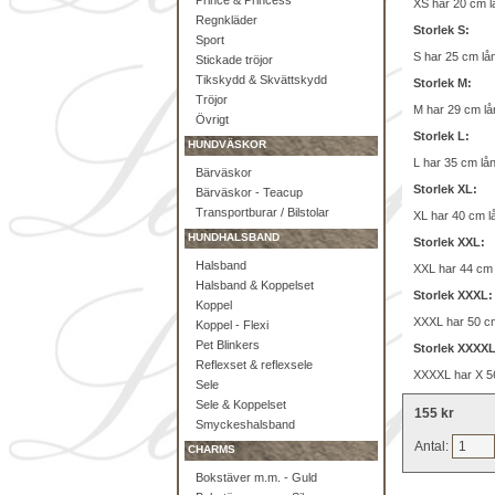
Prince & Princess
XS har 20 cm l
Regnkläder
Storlek S:
Sport
S har 25 cm lå
Stickade tröjor
Tikskydd & Skvättskydd
Storlek M:
Tröjor
M har 29 cm lå
Övrigt
Storlek L:
HUNDVÄSKOR
L har 35 cm lå
Bärväskor
Storlek XL:
Bärväskor - Teacup
Transportburar / Bilstolar
XL har 40 cm l
HUNDHALSBAND
Storlek XXL:
Halsband
XXL har 44 cm 
Halsband & Koppelset
Storlek XXXL:
Koppel
XXXL har 50 cm
Koppel - Flexi
Pet Blinkers
Storlek XXXXL
Reflexset & reflexsele
XXXXL har X 56
Sele
Sele & Koppelset
155 kr
Smyckeshalsband
Antal:
CHARMS
Bokstäver m.m. - Guld