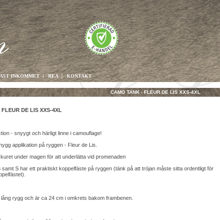
AST INKOMMET
|
REA
|
KONTAKT
CAMO TANK - FLEUR DE LIS XXS-4XL
 FLEUR DE LIS XXS-4XL
tion - snyygt och härligt linne i camouflage!
nygg applikation på ryggen - Fleur de Lis.
skuret under magen för att underlätta vid promenaden
samt S har ett praktiskt koppelfäste på ryggen (tänk på att tröjan måste sitta ordentligt för
pelfästet).
lång rygg och är ca 24 cm i omkrets bakom frambenen.