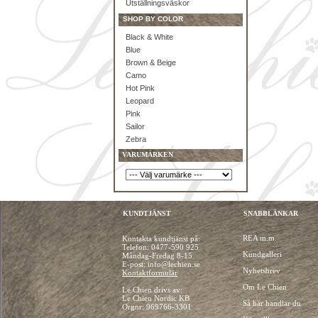
Utställningsväskor
SHOP BY COLOR
Black & White
Blue
Brown & Beige
Camo
Hot Pink
Leopard
Pink
Sailor
Zebra
VARUMÄRKEN
KUNDTJÄNST
SNABBLÄNKAR
REA m.m.
Kontakta kundtjänst på:
Telefon:
0477-590 925
Kundgalleri
Måndag-Fredag 8-15
E-post: info@lechien.se
Nyhetsbrev
Kontaktformulär
Om Le Chien
Le Chien drivs av:
Le Chien Nordic KB
Så här handlar du
Orgnr: 969766-3301