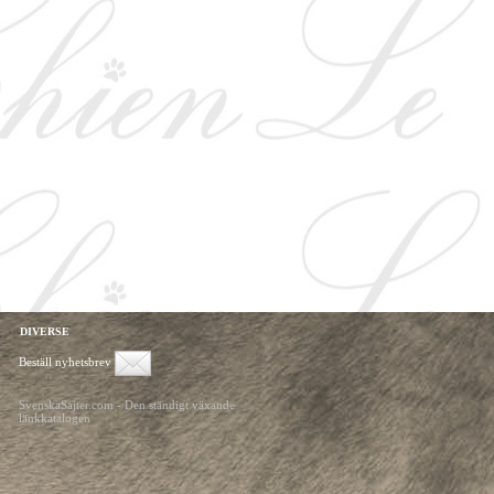
DIVERSE
Beställ nyhetsbrev
SvenskaSajter.com - Den ständigt växande
länkkatalogen