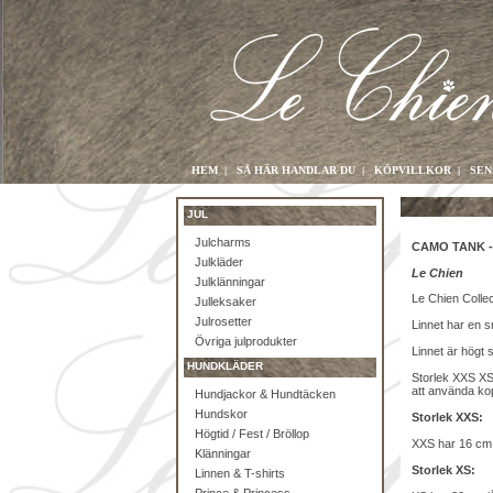
HEM
|
SÅ HÄR HANDLAR DU
|
KÖPVILLKOR
|
SEN
JUL
Julcharms
CAMO TANK -
Julkläder
Le Chien
Julklänningar
Le Chien Collec
Julleksaker
Julrosetter
Linnet har en s
Övriga julprodukter
Linnet är högt 
HUNDKLÄDER
Storlek XXS XS 
att använda kop
Hundjackor & Hundtäcken
Hundskor
Storlek XXS:
Högtid / Fest / Bröllop
XXS har 16 cm 
Klänningar
Storlek XS:
Linnen & T-shirts