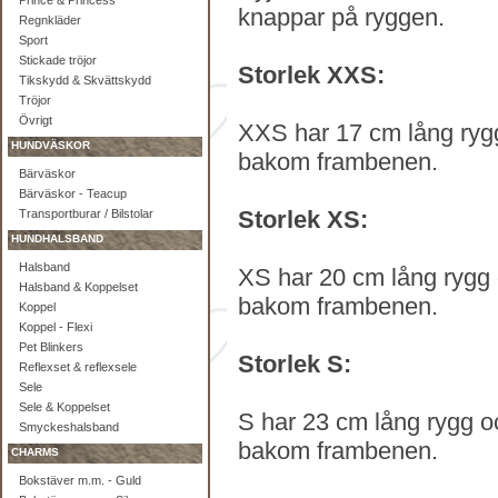
Prince & Princess
knappar på ryggen.
Regnkläder
Sport
Stickade tröjor
Storlek XXS:
Tikskydd & Skvättskydd
Tröjor
Övrigt
XXS har 17 cm lång rygg
HUNDVÄSKOR
bakom frambenen.
Bärväskor
Bärväskor - Teacup
Storlek XS:
Transportburar / Bilstolar
HUNDHALSBAND
Halsband
XS har 20 cm lång rygg 
Halsband & Koppelset
bakom frambenen.
Koppel
Koppel - Flexi
Pet Blinkers
Storlek S:
Reflexset & reflexsele
Sele
Sele & Koppelset
S har 23 cm lång rygg o
Smyckeshalsband
bakom frambenen.
CHARMS
Bokstäver m.m. - Guld