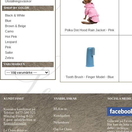
Utställningsväskor
SHOP BY COLOR
Black & White
Blue
Brown & Beige
Polka Dot Hood Rain Jacket - Pink
Camo
Hot Pink
Leopard
Pink
Sailor
Zebra
VARUMÄRKEN
Tooth Brush - Finger Model - Blue
KUNDTJÄNST
SNABBLÄNKAR
SOCIALA MEDIE
REA m.m.
Kontakta kundtjänst på:
Telefon:
0477-590 925
Kundgalleri
Måndag-Fredag 8-15
E-post: info@lechien.se
Gilla oss på Face
Nyhetsbrev
Kontaktformulär
Här kan du hitta r
delta i tävlingar,
Om Le Chien
Le Chien drivs av:
vinna produkter 