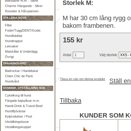
Bokstäver m.m. - Silver
Storlek M:
Charms Hängande - Silver
Rosetter & Hårspännen
M har 30 cm lång rygg o
ÄTA LEKA SOVA
bakom frambenen.
Filtar
Foder/Tugg/DENT/Godis
Hundbäddar
155 kr
Hundtrappor
Leksaker
Matskålar & Underlägg
Antal:
Välj storlek:
Övrigt
SPA/HUNDVÅRD
Badrockar / Handdukar
Chien Chic de Paris
Tipsa en vän om denna produkt
Ställ e
Hundvård
SOMMAR, UTSTÄLLNING M.M.
Cykelkorg till hund
Tillbaka
Färgade bajspåsar m.m.
Handi-Drink & Travel Bowl
Hundflytvästar
KUNDER SOM K
Kylprodukter / Pool
Utställningsburar
Utställningskoppel