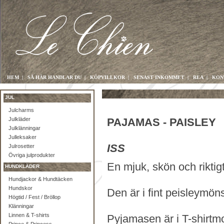
HEM
|
SÅ HÄR HANDLAR DU
|
KÖPVILLKOR
|
SENAST INKOMMET
|
REA
|
KON
JUL
Julcharms
Julkläder
PAJAMAS - PAISLEY
Julklänningar
Julleksaker
ISS
Julrosetter
Övriga julprodukter
En mjuk, skön och rikti
HUNDKLÄDER
Hundjackor & Hundtäcken
Hundskor
Den är i fint peisleymönst
Högtid / Fest / Bröllop
Klänningar
Linnen & T-shirts
Pyjamasen är i T-shirtmo