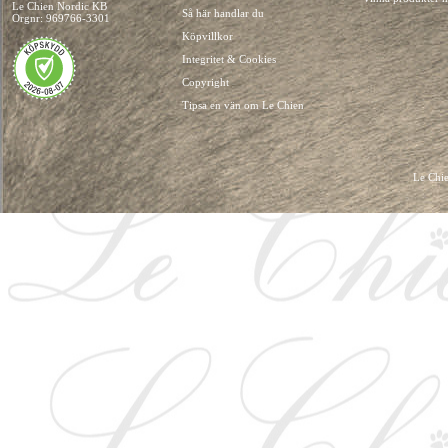
Le Chien Nordic KB
Så här handlar du
Orgnr: 969766-3301
Köpvillkor
Integritet & Cookies
Copyright
Tipsa en vän om Le Chien
Le Chie
HUNDKLÄDER, HUNDVÄSKOR, HUNDACCESSOARER, HUND KLÄDER, HUNDVÄ
HUNDSEL