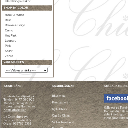
Utställningsväskor
SHOP BY COLOR
Black & White
Blue
Brown & Beige
Camo
Hot Pink
Leopard
Pink
Sailor
Zebra
VARUMÄRKEN
KUNDTJÄNST
SNABBLÄNKAR
SOCIALA MEDIE
REA m.m.
Kontakta kundtjänst på:
Telefon:
0477-590 925
Kundgalleri
Måndag-Fredag 8-15
E-post: info@lechien.se
Gilla oss på Face
Nyhetsbrev
Kontaktformulär
Här kan du hitta r
delta i tävlingar,
Om Le Chien
Le Chien drivs av:
vinna produkter 
Le Chien Nordic KB
Så här handlar du
Orgnr: 969766-3301