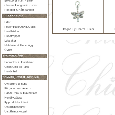
Bokstäver m.m. - Silver
Charms Hängande - Silver
Rosetter & Hårspännen
ÄTA LEKA SOVA
Filtar
Foder/Tugg/DENT/Godis
Dragon Fly Charm - Clear
G
Hundbäddar
Hundtrappor
Leksaker
Matskålar & Underlägg
Övrigt
SPA/HUNDVÅRD
Badrockar / Handdukar
Chien Chic de Paris
Hundvård
SOMMAR, UTSTÄLLNING M.M.
Cykelkorg till hund
Färgade bajspåsar m.m.
Handi-Drink & Travel Bowl
Hundflytvästar
Kylprodukter / Pool
Utställningsburar
Utställningskoppel