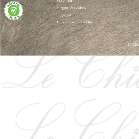
Köpvillkor
Integritet & Cookies
Copyright
Tipsa en vän om Le Chien
Le Chie
HUNDKLÄDER, HUNDVÄSKOR, HUNDACCESSOARER, HUND KLÄDER, HUNDVÄ
HUNDSEL