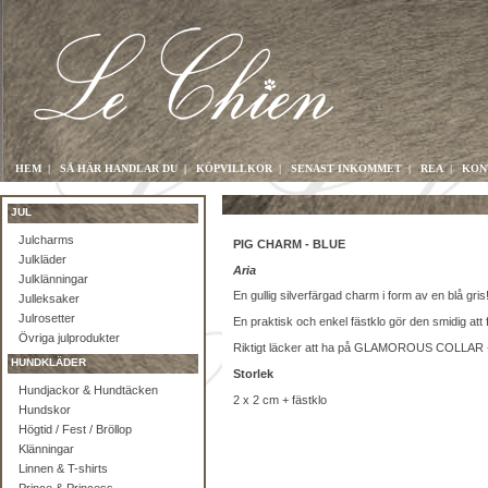
HEM
|
SÅ HÄR HANDLAR DU
|
KÖPVILLKOR
|
SENAST INKOMMET
|
REA
|
KON
JUL
Julcharms
PIG CHARM - BLUE
Julkläder
Aria
Julklänningar
En gullig silverfärgad charm i form av en blå gris
Julleksaker
Julrosetter
En praktisk och enkel fästklo gör den smidig att 
Övriga julprodukter
Riktigt läcker att ha på GLAMOROUS COLLAR - S
HUNDKLÄDER
Storlek
Hundjackor & Hundtäcken
2 x 2 cm + fästklo
Hundskor
Högtid / Fest / Bröllop
Klänningar
Linnen & T-shirts