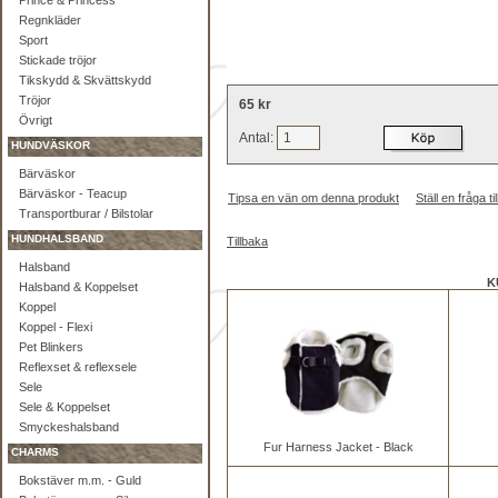
Prince & Princess
Regnkläder
Sport
Stickade tröjor
Tikskydd & Skvättskydd
Tröjor
65 kr
Övrigt
Antal:
HUNDVÄSKOR
Bärväskor
Bärväskor - Teacup
Tipsa en vän om denna produkt
Ställ en fråga 
Transportburar / Bilstolar
HUNDHALSBAND
Tillbaka
Halsband
K
Halsband & Koppelset
Koppel
Koppel - Flexi
Pet Blinkers
Reflexset & reflexsele
Sele
Sele & Koppelset
Smyckeshalsband
Fur Harness Jacket - Black
CHARMS
Bokstäver m.m. - Guld