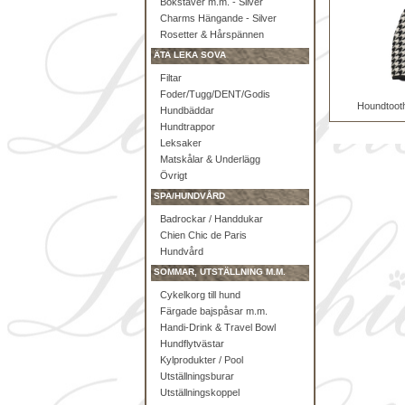
Bokstäver m.m. - Silver
Charms Hängande - Silver
Rosetter & Hårspännen
ÄTA LEKA SOVA
Filtar
Foder/Tugg/DENT/Godis
Houndtoot
Hundbäddar
Hundtrappor
Leksaker
Matskålar & Underlägg
Övrigt
SPA/HUNDVÅRD
Badrockar / Handdukar
Chien Chic de Paris
Hundvård
SOMMAR, UTSTÄLLNING M.M.
Cykelkorg till hund
Färgade bajspåsar m.m.
Handi-Drink & Travel Bowl
Hundflytvästar
Kylprodukter / Pool
Utställningsburar
Utställningskoppel