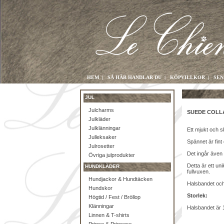
HEM
|
SÅ HÄR HANDLAR DU
|
KÖPVILLKOR
|
SEN
JUL
Julcharms
SUEDE COLLA
Julkläder
Julklänningar
Ett mjukt och 
Julleksaker
Spännet är fint
Julrosetter
Det ingår även
Övriga julprodukter
Detta är ett un
HUNDKLÄDER
fullvuxen.
Hundjackor & Hundtäcken
Halsbandet och
Hundskor
Storlek:
Högtid / Fest / Bröllop
Klänningar
Halsbandet är 
Linnen & T-shirts