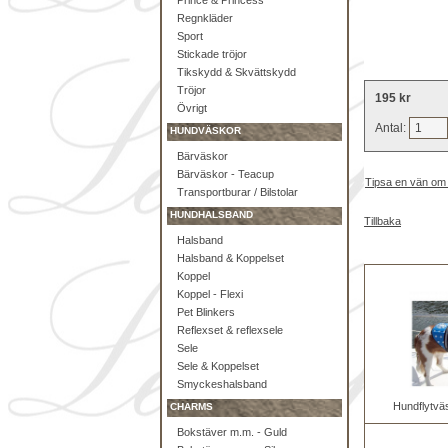
Prince & Princess
Regnkläder
Sport
Stickade tröjor
Tikskydd & Skvättskydd
Tröjor
195 kr
Övrigt
Antal:
HUNDVÄSKOR
Bärväskor
Bärväskor - Teacup
Tipsa en vän om
Transportburar / Bilstolar
HUNDHALSBAND
Tillbaka
Halsband
Halsband & Koppelset
Koppel
Koppel - Flexi
Pet Blinkers
Reflexset & reflexsele
Sele
Sele & Koppelset
Smyckeshalsband
Hundflytväs
CHARMS
Bokstäver m.m. - Guld