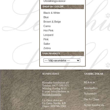
Utställningsväskor
SHOP BY COLOR
Black & White
Blue
Brown & Beige
Camo
Hot Pink
Leopard
Pink
Sailor
Zebra
VARUMÄRKEN
KUNDTJÄNST
SNABBLÄNKAR
REA m.m.
Kontakta kundtjänst på:
Telefon:
0477-590 925
Kundgalleri
Måndag-Fredag 8-15
E-post: info@lechien.se
Nyhetsbrev
Kontaktformulär
Om Le Chien
Le Chien drivs av:
Le Chien Nordic KB
Så här handlar du
Orgnr: 969766-3301