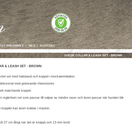
AST INKOMMET
|
REA
|
KONTAKT
SUEDE COLLAR & LEASH SET - BROWN
R & LEASH SET - BROWN
skönt set med halsband och koppel i mockaimmitation.
 dekorerat med gnistrande rhinestones.
 ett matchande koppel.
ikt reglerbart set som passar till valpar av mindre raser och även passar när hunden blir
 kopplet kan även tvättas i maskin.
18-27 cm långt när det är knäppt och 13 mm brett