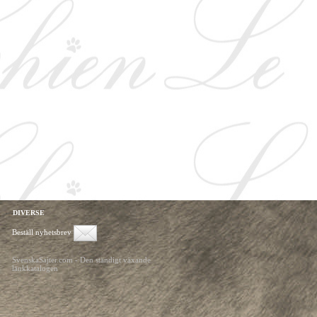
DIVERSE
Beställ nyhetsbrev
SvenskaSajter.com - Den ständigt växande
länkkatalogen