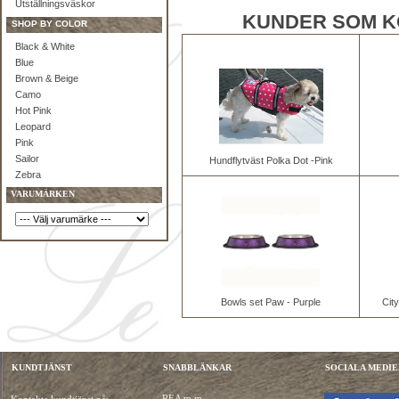
Utställningsväskor
KUNDER SOM K
SHOP BY COLOR
Black & White
Blue
Brown & Beige
Camo
Hot Pink
Leopard
Pink
Sailor
Hundflytväst Polka Dot -Pink
Zebra
VARUMÄRKEN
Bowls set Paw - Purple
Cit
KUNDTJÄNST
SNABBLÄNKAR
SOCIALA MEDIE
REA m.m.