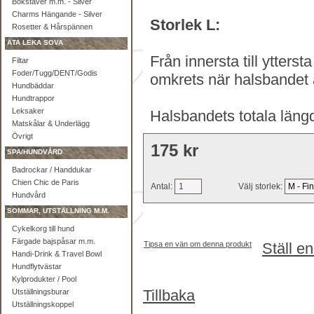
Bokstäver m.m. - Silver
Charms Hängande - Silver
Storlek L:
Rosetter & Hårspännen
ÄTA LEKA SOVA
Från innersta till ytterst
Filtar
Foder/Tugg/DENT/Godis
omkrets när halsbandet 
Hundbäddar
Hundtrappor
Leksaker
Halsbandets totala läng
Matskålar & Underlägg
Övrigt
175 kr
SPA/HUNDVÅRD
Badrockar / Handdukar
Chien Chic de Paris
Antal:
Välj storlek:
Hundvård
SOMMAR, UTSTÄLLNING M.M.
Cykelkorg till hund
Färgade bajspåsar m.m.
Tipsa en vän om denna produkt
Ställ e
Handi-Drink & Travel Bowl
Hundflytvästar
Kylprodukter / Pool
Tillbaka
Utställningsburar
Utställningskoppel