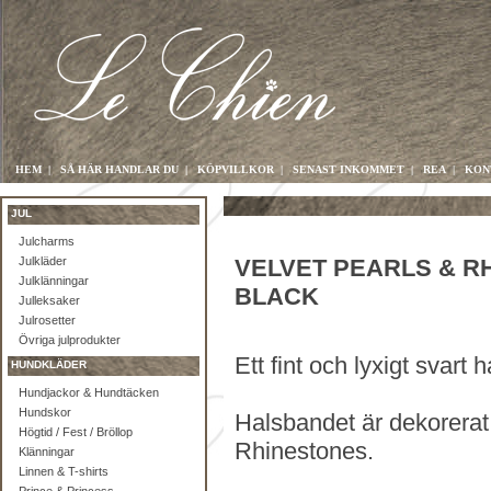
HEM
|
SÅ HÄR HANDLAR DU
|
KÖPVILLKOR
|
SENAST INKOMMET
|
REA
|
KON
JUL
Julcharms
Julkläder
VELVET PEARLS & R
Julklänningar
BLACK
Julleksaker
Julrosetter
Övriga julprodukter
Ett fint och lyxigt svart
HUNDKLÄDER
Hundjackor & Hundtäcken
Hundskor
Halsbandet är dekorerat
Högtid / Fest / Bröllop
Rhinestones.
Klänningar
Linnen & T-shirts