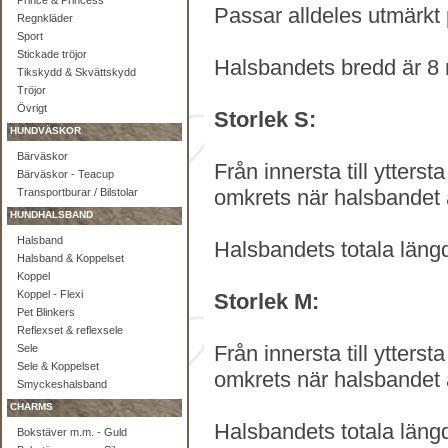
Prince & Princess
Passar alldeles utmärkt
Regnkläder
Sport
Stickade tröjor
Halsbandets bredd är 8
Tikskydd & Skvättskydd
Tröjor
Övrigt
Storlek S:
HUNDVÄSKOR
Bärväskor
Från innersta till ytterst
Bärväskor - Teacup
omkrets när halsbandet 
Transportburar / Bilstolar
HUNDHALSBAND
Halsband
Halsbandets totala läng
Halsband & Koppelset
Koppel
Koppel - Flexi
Storlek M:
Pet Blinkers
Reflexset & reflexsele
Från innersta till ytterst
Sele
Sele & Koppelset
omkrets när halsbandet 
Smyckeshalsband
CHARMS
Halsbandets totala läng
Bokstäver m.m. - Guld