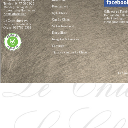
Kontakta kundtjänst på:
Telefon:
0477-590 925
Kundgalleri
Måndag-Fredag 8-15
E-post: info@lechien.se
Gilla oss på Face
Nyhetsbrev
Kontaktformulär
Här kan du hitta r
delta i tävlingar,
Om Le Chien
Le Chien drivs av:
vinna produkter 
Le Chien Nordic KB
Så här handlar du
Orgnr: 969766-3301
Köpvillkor
Integritet & Cookies
Copyright
Tipsa en vän om Le Chien
Le Chie
HUNDKLÄDER, HUNDVÄSKOR, HUNDACCESSOARER, HUND KLÄDER, HUNDVÄ
HUNDSEL