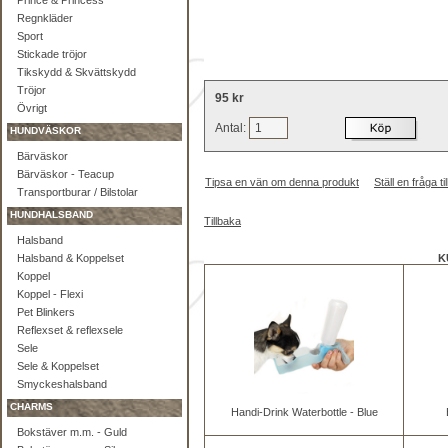
Prince & Princess
Regnkläder
Sport
Stickade tröjor
Tikskydd & Skvättskydd
Tröjor
95 kr
Övrigt
Antal:
HUNDVÄSKOR
Bärväskor
Bärväskor - Teacup
Tipsa en vän om denna produkt
Ställ en fråga 
Transportburar / Bilstolar
HUNDHALSBAND
Tillbaka
Halsband
Halsband & Koppelset
K
Koppel
Koppel - Flexi
Pet Blinkers
Reflexset & reflexsele
Sele
Sele & Koppelset
Smyckeshalsband
CHARMS
Handi-Drink Waterbottle - Blue
Bokstäver m.m. - Guld