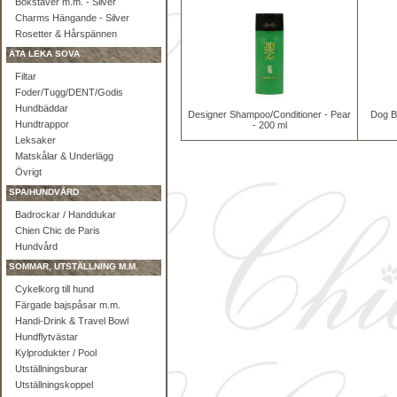
Bokstäver m.m. - Silver
Charms Hängande - Silver
Rosetter & Hårspännen
ÄTA LEKA SOVA
Filtar
Foder/Tugg/DENT/Godis
Hundbäddar
Designer Shampoo/Conditioner - Pear
Dog Br
Hundtrappor
- 200 ml
Leksaker
Matskålar & Underlägg
Övrigt
SPA/HUNDVÅRD
Badrockar / Handdukar
Chien Chic de Paris
Hundvård
SOMMAR, UTSTÄLLNING M.M.
Cykelkorg till hund
Färgade bajspåsar m.m.
Handi-Drink & Travel Bowl
Hundflytvästar
Kylprodukter / Pool
Utställningsburar
Utställningskoppel