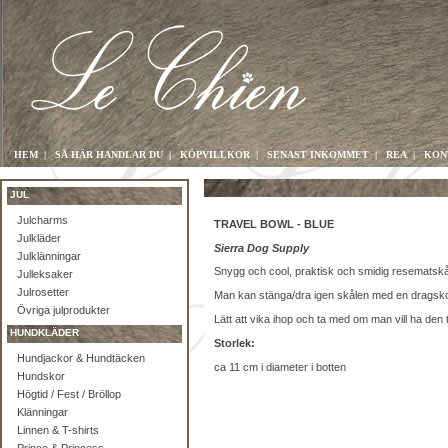
HEM
|
SÅ HÄR HANDLAR DU
|
KÖPVILLKOR
|
SENAST INKOMMET
|
REA
|
KON
JUL
Julcharms
TRAVEL BOWL - BLUE
Julkläder
Sierra Dog Supply
Julklänningar
Snygg och cool, praktisk och smidig resematskål
Julleksaker
Julrosetter
Man kan stänga/dra igen skålen med en dragsko 
Övriga julprodukter
Lätt att vika ihop och ta med om man vill ha den till
HUNDKLÄDER
Storlek:
Hundjackor & Hundtäcken
ca 11 cm i diameter i botten
Hundskor
Högtid / Fest / Bröllop
Klänningar
Linnen & T-shirts