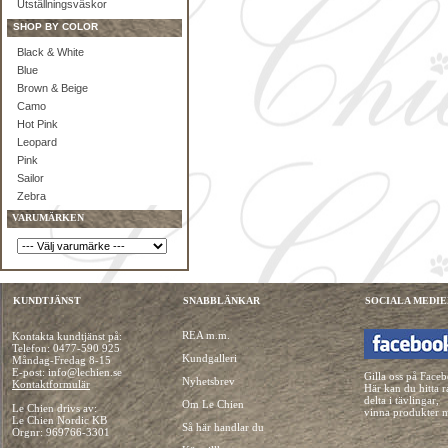
Utställningsväskor
SHOP BY COLOR
Black & White
Blue
Brown & Beige
Camo
Hot Pink
Leopard
Pink
Sailor
Zebra
VARUMÄRKEN
KUNDTJÄNST
SNABBLÄNKAR
SOCIALA MEDIE
REA m.m.
Kontakta kundtjänst på:
Telefon:
0477-590 925
Kundgalleri
Måndag-Fredag 8-15
E-post: info@lechien.se
Gilla oss på Face
Nyhetsbrev
Kontaktformulär
Här kan du hitta r
delta i tävlingar,
Om Le Chien
Le Chien drivs av:
vinna produkter 
Le Chien Nordic KB
Så här handlar du
Orgnr: 969766-3301