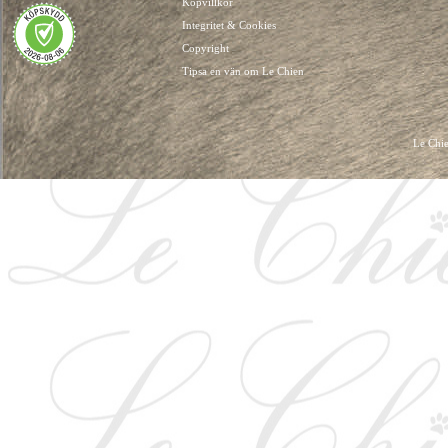
Köpvillkor
Integritet & Cookies
Copyright
Tipsa en vän om Le Chien
Le Chie
HUNDKLÄDER, HUNDVÄSKOR, HUNDACCESSOARER, HUND KLÄDER, HUNDVÄ
HUNDSEL