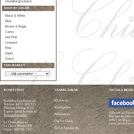
Utställningsväskor
SHOP BY COLOR
Black & White
Blue
Brown & Beige
Camo
Hot Pink
Leopard
Pink
Sailor
Zebra
VARUMÄRKEN
KUNDTJÄNST
SNABBLÄNKAR
SOCIALA MEDIE
REA m.m.
Kontakta kundtjänst på:
Telefon:
0477-590 925
Kundgalleri
Måndag-Fredag 8-15
E-post: info@lechien.se
Gilla oss på Face
Nyhetsbrev
Kontaktformulär
Här kan du hitta r
delta i tävlingar,
Om Le Chien
Le Chien drivs av:
vinna produkter 
Le Chien Nordic KB
Så här handlar du
Orgnr: 969766-3301