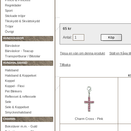
Prince & Princess
Regnkläder
Sport
Stickade tröjor
Tikskydd & Skvättskydd
Tröjor
65 kr
Övrigt
Antal:
HUNDVÄSKOR
Bärväskor
Bärväskor - Teacup
Tipsa en vän om denna produkt
Ställ en fråga 
Transportburar / Bilstolar
HUNDHALSBAND
Tillbaka
Halsband
Halsband & Koppelset
K
Koppel
Koppel - Flexi
Pet Blinkers
Reflexset & reflexsele
Sele
Sele & Koppelset
Smyckeshalsband
Charm Cross - Pink
CHARMS
Bokstäver m.m. - Guld