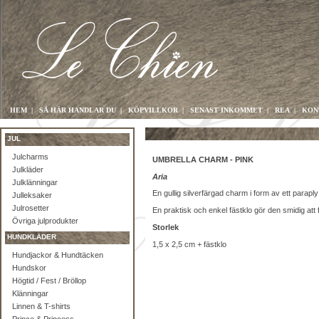
HEM
|
SÅ HÄR HANDLAR DU
|
KÖPVILLKOR
|
SENAST INKOMMET
|
REA
|
KON
JUL
Julcharms
UMBRELLA CHARM - PINK
Julkläder
Aria
Julklänningar
En gullig silverfärgad charm i form av ett parap
Julleksaker
Julrosetter
En praktisk och enkel fästklo gör den smidig att 
Övriga julprodukter
Storlek
HUNDKLÄDER
1,5 x 2,5 cm + fästklo
Hundjackor & Hundtäcken
Hundskor
Högtid / Fest / Bröllop
Klänningar
Linnen & T-shirts