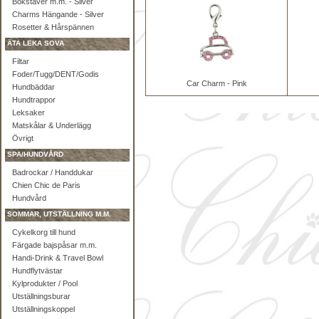
Bokstäver m.m. - Silver
Charms Hängande - Silver
Rosetter & Hårspännen
ÄTA LEKA SOVA
Filtar
Foder/Tugg/DENT/Godis
Car Charm - Pink
Hundbäddar
Hundtrappor
Leksaker
Matskålar & Underlägg
Övrigt
SPA/HUNDVÅRD
Badrockar / Handdukar
Chien Chic de Paris
Hundvård
SOMMAR, UTSTÄLLNING M.M.
Cykelkorg till hund
Färgade bajspåsar m.m.
Handi-Drink & Travel Bowl
Hundflytvästar
Kylprodukter / Pool
Utställningsburar
Utställningskoppel