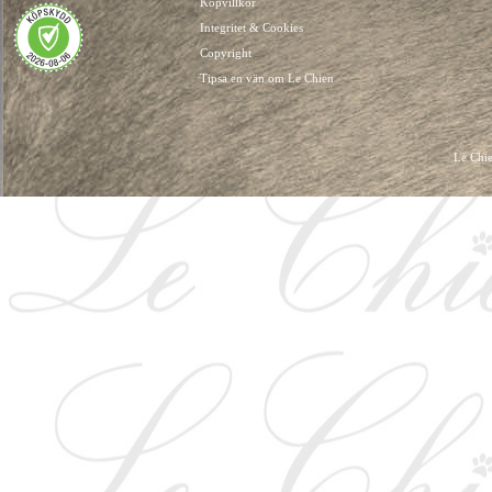
Köpvillkor
Integritet & Cookies
Copyright
Tipsa en vän om Le Chien
Le Chie
HUNDKLÄDER, HUNDVÄSKOR, HUNDACCESSOARER, HUND KLÄDER, HUNDVÄ
HUNDSEL