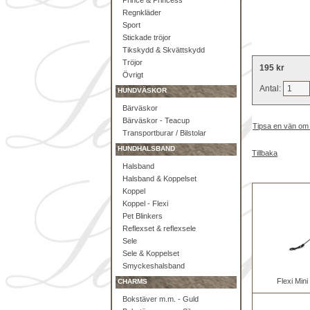
Prince & Princess
Regnkläder
Sport
Stickade tröjor
Tikskydd & Skvättskydd
Tröjor
195 kr
Övrigt
Antal:
HUNDVÄSKOR
Bärväskor
Bärväskor - Teacup
Tipsa en vän om
Transportburar / Bilstolar
HUNDHALSBAND
Tillbaka
Halsband
Halsband & Koppelset
Koppel
Koppel - Flexi
Pet Blinkers
Reflexset & reflexsele
Sele
Sele & Koppelset
Smyckeshalsband
Flexi Min
CHARMS
Bokstäver m.m. - Guld