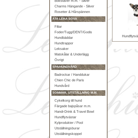
Bokstäver m.m. - Silver
Charms Hängande - Silver
Rosetter & Hårspännen
ÄTA LEKA SOVA
Filtar
Foder/Tugg/DENT/Godis
Hundflytv
Hundbäddar
Hundtrappor
Leksaker
Matskålar & Underlägg
Övrigt
SPA/HUNDVÅRD
Badrockar / Handdukar
Chien Chic de Paris
Hundvård
SOMMAR, UTSTÄLLNING M.M.
Cykelkorg till hund
Färgade bajspåsar m.m.
Handi-Drink & Travel Bowl
Hundflytvästar
Kylprodukter / Pool
Utställningsburar
Utställningskoppel