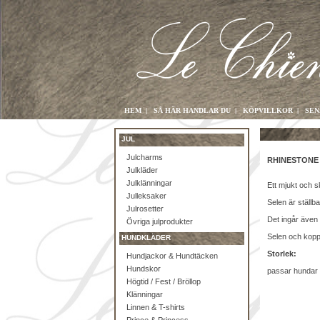
HEM
|
SÅ HÄR HANDLAR DU
|
KÖPVILLKOR
|
SEN
JUL
Julcharms
RHINESTONE 
Julkläder
Julklänningar
Ett mjukt och 
Julleksaker
Selen är ställb
Julrosetter
Det ingår även 
Övriga julprodukter
Selen och koppl
HUNDKLÄDER
Storlek:
Hundjackor & Hundtäcken
Hundskor
passar hundar up
Högtid / Fest / Bröllop
Klänningar
Linnen & T-shirts