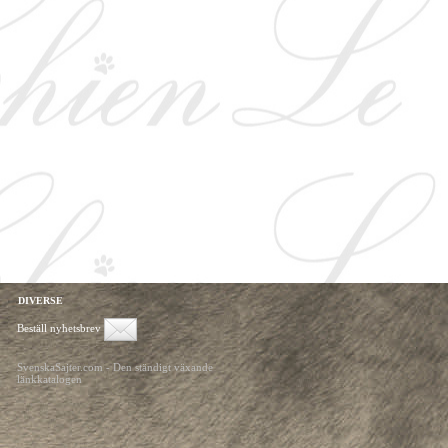
DIVERSE
Beställ nyhetsbrev
SvenskaSajter.com - Den ständigt växande
länkkatalogen