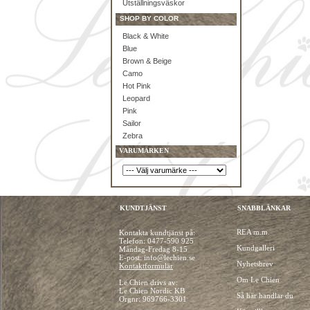
Utställningsväskor
SHOP BY COLOR
Black & White
Blue
Brown & Beige
Camo
Hot Pink
Leopard
Pink
Sailor
Zebra
VARUMÄRKEN
KUNDTJÄNST
SNABBLÄNKAR
REA m.m.
Kontakta kundtjänst på:
Telefon:
0477-590 925
Kundgalleri
Måndag-Fredag 8-15
E-post: info@lechien.se
Nyhetsbrev
Kontaktformulär
Om Le Chien
Le Chien drivs av:
Le Chien Nordic KB
Så här handlar du
Orgnr: 969766-3301