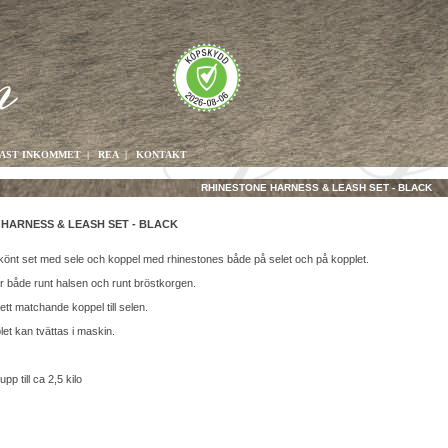
AST INKOMMET
|
REA
|
KONTAKT
RHINESTONE HARNESS & LEASH SET - BLACK
HARNESS & LEASH SET - BLACK
skönt set med sele och koppel med rhinestones både på selet och på kopplet.
ar både runt halsen och runt bröstkorgen.
ett matchande koppel till selen.
et kan tvättas i maskin.
p till ca 2,5 kilo