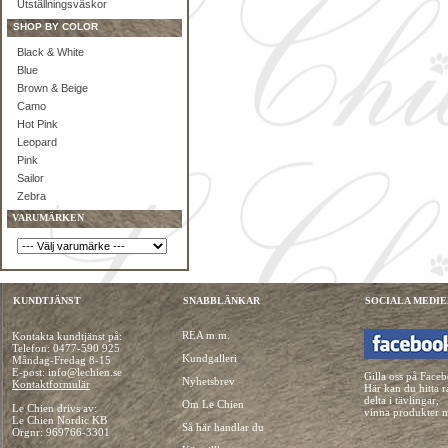
Utställningsväskor
SHOP BY COLOR
Black & White
Blue
Brown & Beige
Camo
Hot Pink
Leopard
Pink
Sailor
Zebra
VARUMÄRKEN
KUNDTJÄNST
SNABBLÄNKAR
SOCIALA MEDIE
REA m.m.
Kontakta kundtjänst på:
Telefon:
0477-590 925
Kundgalleri
Måndag-Fredag 8-15
E-post: info@lechien.se
Gilla oss på Face
Nyhetsbrev
Kontaktformulär
Här kan du hitta r
delta i tävlingar,
Om Le Chien
Le Chien drivs av:
vinna produkter 
Le Chien Nordic KB
Så här handlar du
Orgnr: 969766-3301