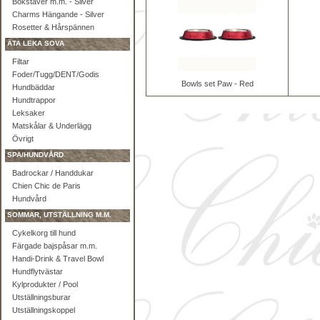
Bokstäver m.m. - Silver
Charms Hängande - Silver
Rosetter & Hårspännen
ÄTA LEKA SOVA
Filtar
Foder/Tugg/DENT/Godis
Bowls set Paw - Red
Hundbäddar
Hundtrappor
Leksaker
Matskålar & Underlägg
Övrigt
SPA/HUNDVÅRD
Badrockar / Handdukar
Chien Chic de Paris
Hundvård
SOMMAR, UTSTÄLLNING M.M.
Cykelkorg till hund
Färgade bajspåsar m.m.
Handi-Drink & Travel Bowl
Hundflytvästar
Kylprodukter / Pool
Utställningsburar
Utställningskoppel