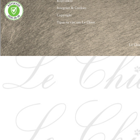
Köpvillkor
Integritet & Cookies
Copyright
Tipsa en vän om Le Chien
Le Chie
HUNDKLÄDER, HUNDVÄSKOR, HUNDACCESSOARER, HUND KLÄDER, HUNDVÄ
HUNDSEL