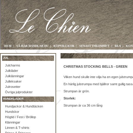
HEM
|
SÅ HÄR HANDLAR DU
|
KÖPVILLKOR
|
SENAST INKOMMET
|
REA
|
KON
JUL
Julcharms
CHRISTMAS STOCKING BELLS - GREEN
Julkläder
Julklänningar
Vilken hund skulle inte vilja ha en egen julstrump
Julleksaker
En härlig julstrumpa med bjällror samt gullig tass
Julrosetter
Strumpan är grön.
Övriga julprodukter
Storlek:
HUNDKLÄDER
Strumpan är ca 36 cm lång
Hundjackor & Hundtäcken
Hundskor
Högtid / Fest / Bröllop
Klänningar
Linnen & T-shirts