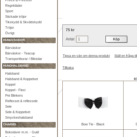
Prince & Princess
Regnkläder
Sport
Stickade tröjor
Tikskydd & Skvättskydd
Tröjor
75 kr
Övrigt
Antal:
HUNDVÄSKOR
Bärväskor
Bärväskor - Teacup
Tipsa en vän om denna produkt
Ställ en fråga 
Transportburar / Bilstolar
HUNDHALSBAND
Tillbaka
Halsband
Halsband & Koppelset
K
Koppel
Koppel - Flexi
Pet Blinkers
Reflexset & reflexsele
Sele
Sele & Koppelset
Smyckeshalsband
Bow Tie - Black
S
CHARMS
Bokstäver m.m. - Guld