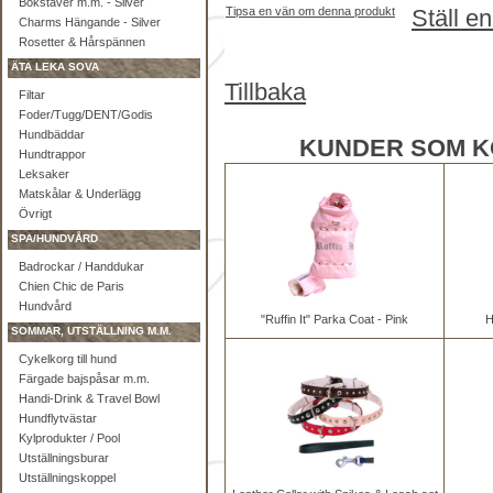
Bokstäver m.m. - Silver
Tipsa en vän om denna produkt
Ställ e
Charms Hängande - Silver
Rosetter & Hårspännen
ÄTA LEKA SOVA
Tillbaka
Filtar
Foder/Tugg/DENT/Godis
Hundbäddar
KUNDER SOM K
Hundtrappor
Leksaker
Matskålar & Underlägg
Övrigt
SPA/HUNDVÅRD
Badrockar / Handdukar
Chien Chic de Paris
Hundvård
"Ruffin It" Parka Coat - Pink
H
SOMMAR, UTSTÄLLNING M.M.
Cykelkorg till hund
Färgade bajspåsar m.m.
Handi-Drink & Travel Bowl
Hundflytvästar
Kylprodukter / Pool
Utställningsburar
Utställningskoppel