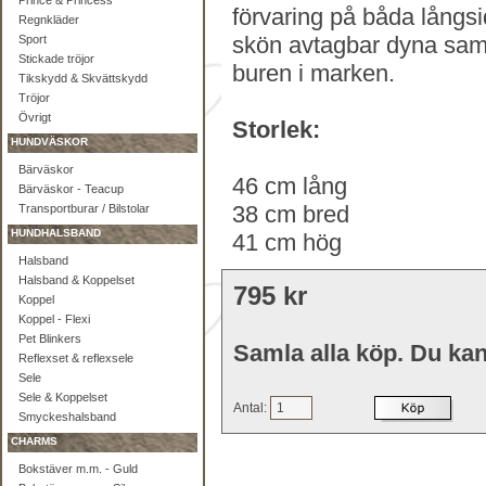
Prince & Princess
förvaring på båda långs
Regnkläder
skön avtagbar dyna samt 
Sport
Stickade tröjor
buren i marken.
Tikskydd & Skvättskydd
Tröjor
Övrigt
Storlek:
HUNDVÄSKOR
Bärväskor
46 cm lång
Bärväskor - Teacup
38 cm bred
Transportburar / Bilstolar
HUNDHALSBAND
41 cm hög
Halsband
Halsband & Koppelset
795 kr
Koppel
Koppel - Flexi
Pet Blinkers
Samla alla köp. Du kan
Reflexset & reflexsele
Sele
Sele & Koppelset
Antal:
Smyckeshalsband
CHARMS
Bokstäver m.m. - Guld