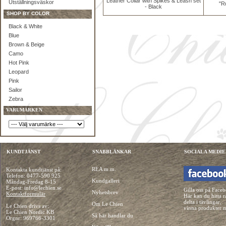
Leather Collar with Spikes & Leash set
Utställningsväskor
"Ru
- Black
SHOP BY COLOR
Black & White
Blue
Brown & Beige
Camo
Hot Pink
Leopard
Pink
Sailor
Zebra
VARUMÄRKEN
KUNDTJÄNST
SNABBLÄNKAR
SOCIALA MEDIE
REA m.m.
Kontakta kundtjänst på:
Telefon:
0477-590 925
Kundgalleri
Måndag-Fredag 8-15
E-post: info@lechien.se
Gilla oss på Face
Nyhetsbrev
Kontaktformulär
Här kan du hitta r
delta i tävlingar,
Om Le Chien
Le Chien drivs av:
vinna produkter 
Le Chien Nordic KB
Så här handlar du
Orgnr: 969766-3301