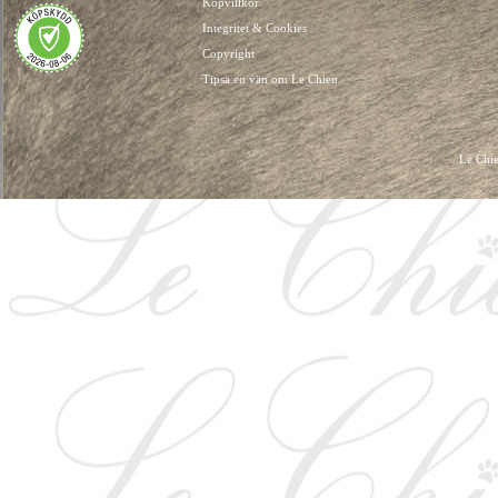
Köpvillkor
Integritet & Cookies
Copyright
Tipsa en vän om Le Chien
Le Chie
HUNDKLÄDER, HUNDVÄSKOR, HUNDACCESSOARER, HUND KLÄDER, HUNDVÄ
HUNDSEL