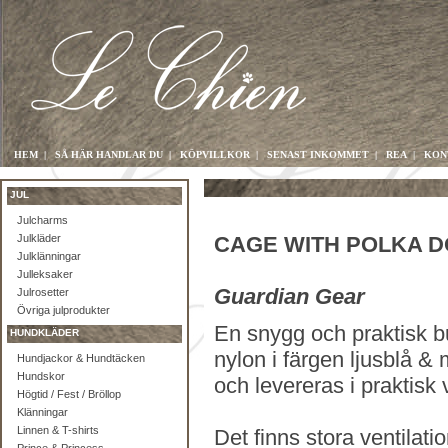
HEM
|
SÅ HÄR HANDLAR DU
|
KÖPVILLKOR
|
SENAST INKOMMET
|
REA
|
KON
JUL
Julcharms
Julkläder
CAGE WITH POLKA D
Julklänningar
Julleksaker
Guardian Gear
Julrosetter
Övriga julprodukter
En snygg och praktisk bu
HUNDKLÄDER
nylon i färgen ljusblå & 
Hundjackor & Hundtäcken
Hundskor
och levereras i praktis
Högtid / Fest / Bröllop
Klänningar
Linnen & T-shirts
Det finns stora ventilation