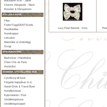
Bokstäver m.m. - Silver
Charms Hängande - Silver
Rosetter & Hårspännen
ÄTA LEKA SOVA
Filtar
Foder/Tugg/DENT/Godis
Lucy Pearl Barette - Ivory
Pixi
Hundbäddar
Hundtrappor
Leksaker
Matskålar & Underlägg
Övrigt
SPA/HUNDVÅRD
Badrockar / Handdukar
Chien Chic de Paris
Hundvård
SOMMAR, UTSTÄLLNING M.M.
Cykelkorg till hund
Färgade bajspåsar m.m.
Handi-Drink & Travel Bowl
Hundflytvästar
Kylprodukter / Pool
Utställningsburar
Utställningskoppel