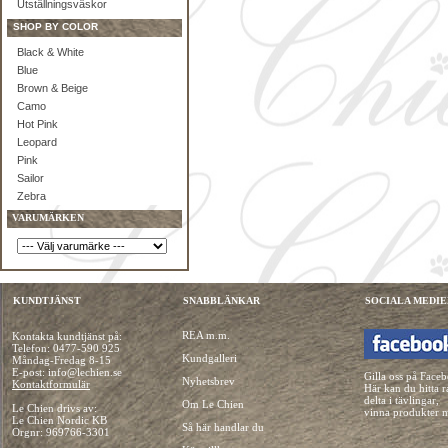
Utställningsväskor
SHOP BY COLOR
Black & White
Blue
Brown & Beige
Camo
Hot Pink
Leopard
Pink
Sailor
Zebra
VARUMÄRKEN
KUNDTJÄNST
SNABBLÄNKAR
SOCIALA MEDIE
REA m.m.
Kontakta kundtjänst på:
Telefon:
0477-590 925
Kundgalleri
Måndag-Fredag 8-15
E-post: info@lechien.se
Gilla oss på Face
Nyhetsbrev
Kontaktformulär
Här kan du hitta r
delta i tävlingar,
Om Le Chien
Le Chien drivs av:
vinna produkter 
Le Chien Nordic KB
Så här handlar du
Orgnr: 969766-3301