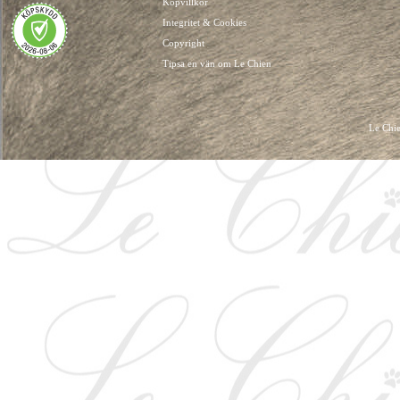
Köpvillkor
Integritet & Cookies
Copyright
Tipsa en vän om Le Chien
Le Chie
HUNDKLÄDER, HUNDVÄSKOR, HUNDACCESSOARER, HUND KLÄDER, HUNDVÄ
HUNDSEL