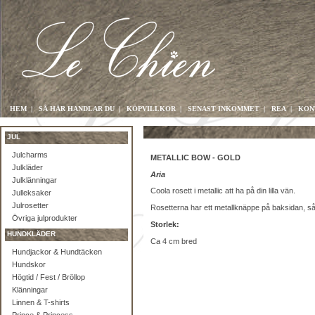
HEM
|
SÅ HÄR HANDLAR DU
|
KÖPVILLKOR
|
SENAST INKOMMET
|
REA
|
KON
JUL
Julcharms
METALLIC BOW - GOLD
Julkläder
Aria
Julklänningar
Coola rosett i metallic att ha på din lilla vän.
Julleksaker
Julrosetter
Rosetterna har ett metallknäppe på baksidan, så d
Övriga julprodukter
Storlek:
HUNDKLÄDER
Ca 4 cm bred
Hundjackor & Hundtäcken
Hundskor
Högtid / Fest / Bröllop
Klänningar
Linnen & T-shirts