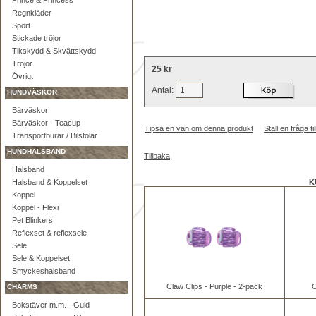
Prince & Princess
Regnkläder
Sport
Stickade tröjor
Tikskydd & Skvättskydd
Tröjor
25 kr
Övrigt
Antal:
HUNDVÄSKOR
Bärväskor
Bärväskor - Teacup
Tipsa en vän om denna produkt
Ställ en fråga 
Transportburar / Bilstolar
HUNDHALSBAND
Tillbaka
Halsband
Halsband & Koppelset
K
Koppel
Koppel - Flexi
Pet Blinkers
Reflexset & reflexsele
Sele
Sele & Koppelset
Smyckeshalsband
Claw Clips - Purple - 2-pack
C
CHARMS
Bokstäver m.m. - Guld