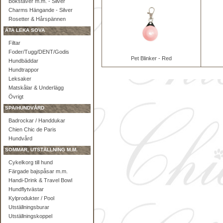
Bokstäver m.m. - Silver
Charms Hängande - Silver
Rosetter & Hårspännen
ÄTA LEKA SOVA
Filtar
Foder/Tugg/DENT/Godis
Pet Blinker - Red
Hundbäddar
Hundtrappor
Leksaker
Matskålar & Underlägg
Övrigt
SPA/HUNDVÅRD
Badrockar / Handdukar
Chien Chic de Paris
Hundvård
SOMMAR, UTSTÄLLNING M.M.
Cykelkorg till hund
Färgade bajspåsar m.m.
Handi-Drink & Travel Bowl
Hundflytvästar
Kylprodukter / Pool
Utställningsburar
Utställningskoppel