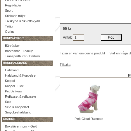
Prince & Princess
Regnkläder
Sport
Stickade tröjor
Tikskydd & Skvättskydd
Tröjor
55 kr
Övrigt
Antal:
HUNDVÄSKOR
Bärväskor
Bärväskor - Teacup
Tipsa en vän om denna produkt
Ställ en fråga 
Transportburar / Bilstolar
HUNDHALSBAND
Tillbaka
Halsband
Halsband & Koppelset
K
Koppel
Koppel - Flexi
Pet Blinkers
Reflexset & reflexsele
Sele
Sele & Koppelset
Smyckeshalsband
Pink Cloud Raincoat
CHARMS
Bokstäver m.m. - Guld