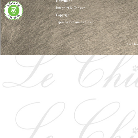
Köpvillkor
Integritet & Cookies
Copyright
Tipsa en vän om Le Chien
Le Chie
HUNDKLÄDER, HUNDVÄSKOR, HUNDACCESSOARER, HUND KLÄDER, HUNDVÄ
HUNDSEL