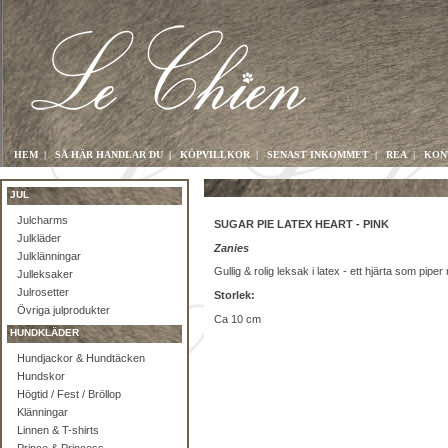
HEM
|
SÅ HÄR HANDLAR DU
|
KÖPVILLKOR
|
SENAST INKOMMET
|
REA
|
KON
JUL
Julcharms
SUGAR PIE LATEX HEART - PINK
Julkläder
Zanies
Julklänningar
Gullig & rolig leksak i latex - ett hjärta som piper
Julleksaker
Julrosetter
Storlek:
Övriga julprodukter
Ca 10 cm
HUNDKLÄDER
Hundjackor & Hundtäcken
Hundskor
Högtid / Fest / Bröllop
Klänningar
Linnen & T-shirts