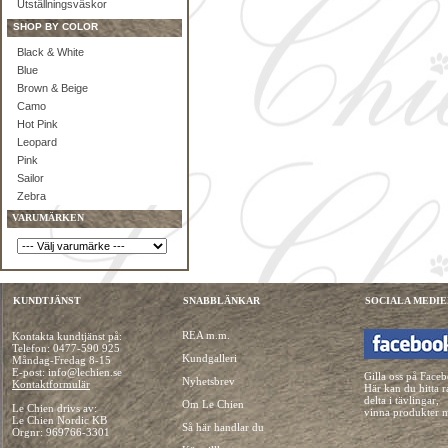
Utställningsväskor
SHOP BY COLOR
Black & White
Blue
Brown & Beige
Camo
Hot Pink
Leopard
Pink
Sailor
Zebra
VARUMÄRKEN
KUNDTJÄNST
SNABBLÄNKAR
SOCIALA MEDIE
REA m.m.
Kontakta kundtjänst på:
Telefon:
0477-590 925
Kundgalleri
Måndag-Fredag 8-15
E-post: info@lechien.se
Gilla oss på Face
Nyhetsbrev
Kontaktformulär
Här kan du hitta r
delta i tävlingar,
Om Le Chien
Le Chien drivs av:
vinna produkter 
Le Chien Nordic KB
Så här handlar du
Orgnr: 969766-3301