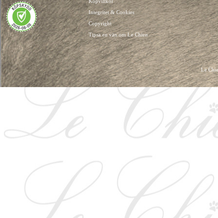
Köpvillkor
Integritet & Cookies
Copyright
Tipsa en vän om Le Chien
Le Chie
HUNDKLÄDER, HUNDVÄSKOR, HUNDACCESSOARER, HUND KLÄDER, HUNDVÄ
HUNDSEL