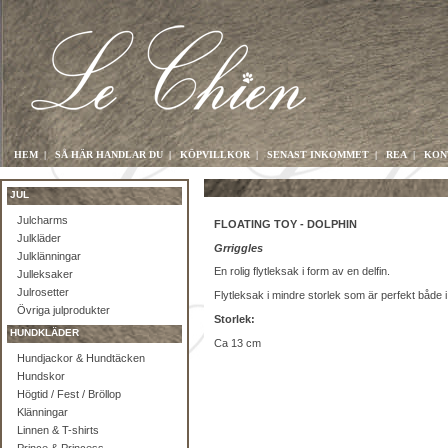
HEM
|
SÅ HÄR HANDLAR DU
|
KÖPVILLKOR
|
SENAST INKOMMET
|
REA
|
KON
JUL
Julcharms
FLOATING TOY - DOLPHIN
Julkläder
Grriggles
Julklänningar
En rolig flytleksak i form av en delfin.
Julleksaker
Julrosetter
Flytleksak i mindre storlek som är perfekt både i
Övriga julprodukter
Storlek:
HUNDKLÄDER
Ca 13 cm
Hundjackor & Hundtäcken
Hundskor
Högtid / Fest / Bröllop
Klänningar
Linnen & T-shirts