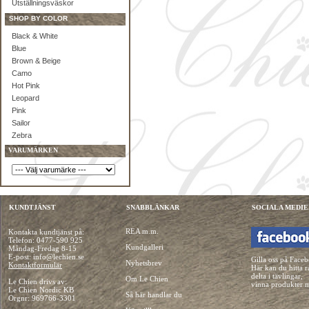
Utställningsväskor
SHOP BY COLOR
Black & White
Blue
Brown & Beige
Camo
Hot Pink
Leopard
Pink
Sailor
Zebra
VARUMÄRKEN
KUNDTJÄNST
SNABBLÄNKAR
SOCIALA MEDIE
REA m.m.
Kontakta kundtjänst på:
Telefon:
0477-590 925
Kundgalleri
Måndag-Fredag 8-15
E-post: info@lechien.se
Gilla oss på Face
Nyhetsbrev
Kontaktformulär
Här kan du hitta r
delta i tävlingar,
Om Le Chien
Le Chien drivs av:
vinna produkter 
Le Chien Nordic KB
Så här handlar du
Orgnr: 969766-3301