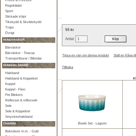
Prince & Princess
Regnkläder
Sport
Stickade tröjor
Tikskydd & Skvättskydd
Tröjor
55 kr
Övrigt
Antal:
HUNDVÄSKOR
Bärväskor
Bärväskor - Teacup
Tipsa en vän om denna produkt
Ställ en fråga 
Transportburar / Bilstolar
HUNDHALSBAND
Tillbaka
Halsband
Halsband & Koppelset
K
Koppel
Koppel - Flexi
Pet Blinkers
Reflexset & reflexsele
Sele
Sele & Koppelset
Smyckeshalsband
Bowls Set - Lagoon
CHARMS
Bokstäver m.m. - Guld