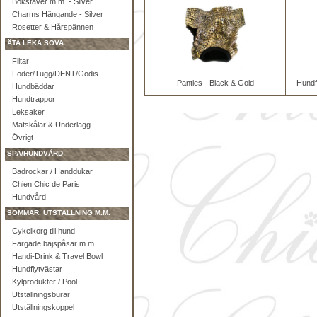
Bokstäver m.m. - Silver
Charms Hängande - Silver
Rosetter & Hårspännen
ÄTA LEKA SOVA
Filtar
Foder/Tugg/DENT/Godis
Panties - Black & Gold
Hundf
Hundbäddar
Hundtrappor
Leksaker
Matskålar & Underlägg
Övrigt
SPA/HUNDVÅRD
Badrockar / Handdukar
Chien Chic de Paris
Hundvård
SOMMAR, UTSTÄLLNING M.M.
Cykelkorg till hund
Färgade bajspåsar m.m.
Handi-Drink & Travel Bowl
Hundflytvästar
Kylprodukter / Pool
Utställningsburar
Utställningskoppel