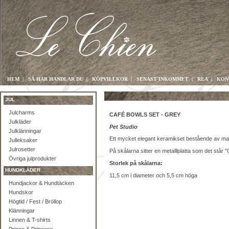
HEM
|
SÅ HÄR HANDLAR DU
|
KÖPVILLKOR
|
SENAST INKOMMET
|
REA
|
KON
JUL
Julcharms
CAFÉ BOWLS SET - GREY
Julkläder
Pet Studio
Julklänningar
Ett mycket elegant keramikset bestående av mat
Julleksaker
Julrosetter
På skålarna sitter en metalllplatta som det står 
Övriga julprodukter
Storlek på skålarna:
HUNDKLÄDER
11,5 cm i diameter och 5,5 cm höga
Hundjackor & Hundtäcken
Hundskor
Högtid / Fest / Bröllop
Klänningar
Linnen & T-shirts