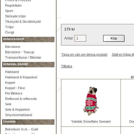
Prince & Princess
Regnkläder
Sport
Stickade tröjor
Tikskydd & Skvättskydd
Tröjor
175 kr
Övrigt
Antal:
HUNDVÄSKOR
Bärväskor
Bärväskor - Teacup
Tipsa en vän om denna produkt
Ställ en fråga 
Transportburar / Bilstolar
HUNDHALSBAND
Tillbaka
Halsband
Halsband & Koppelset
K
Koppel
Koppel - Flexi
Pet Blinkers
Reflexset & reflexsele
Sele
Sele & Koppelset
Smyckeshalsband
Yuletide Snowflake Sweater
Do
CHARMS
Bokstäver m.m. - Guld