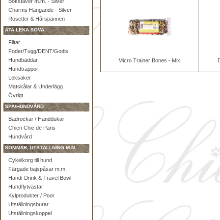
Bokstäver m.m. - Silver
Charms Hängande - Silver
Rosetter & Hårspännen
ÄTA LEKA SOVA
Filtar
Foder/Tugg/DENT/Godis
Hundbäddar
Micro Trainer Bones - Mix
D
Hundtrappor
Leksaker
Matskålar & Underlägg
Övrigt
SPA/HUNDVÅRD
Badrockar / Handdukar
Chien Chic de Paris
Hundvård
SOMMAR, UTSTÄLLNING M.M.
Cykelkorg till hund
Färgade bajspåsar m.m.
Handi-Drink & Travel Bowl
Hundflytvästar
Kylprodukter / Pool
Utställningsburar
Utställningskoppel