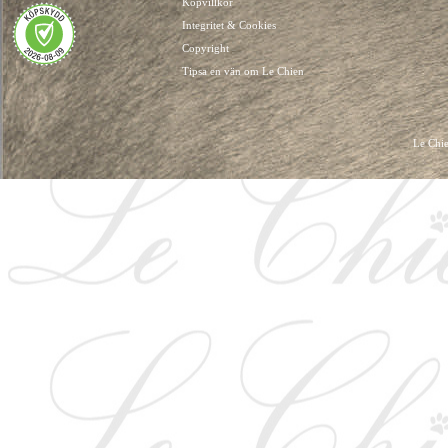
Köpvillkor
Integritet & Cookies
Copyright
Tipsa en vän om Le Chien
Le Chie
HUNDKLÄDER, HUNDVÄSKOR, HUNDACCESSOARER, HUND KLÄDER, HUNDVÄ
HUNDSEL