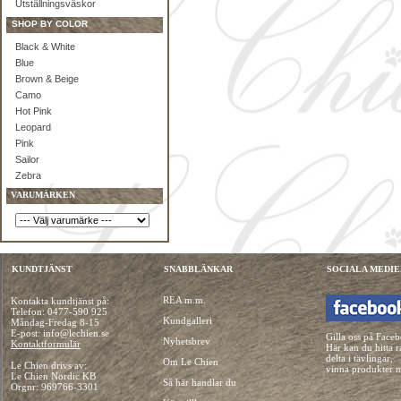
Utställningsväskor
SHOP BY COLOR
Black & White
Blue
Brown & Beige
Camo
Hot Pink
Leopard
Pink
Sailor
Zebra
VARUMÄRKEN
KUNDTJÄNST
SNABBLÄNKAR
SOCIALA MEDIE
REA m.m.
Kontakta kundtjänst på:
Telefon:
0477-590 925
Kundgalleri
Måndag-Fredag 8-15
E-post: info@lechien.se
Gilla oss på Face
Nyhetsbrev
Kontaktformulär
Här kan du hitta r
delta i tävlingar,
Om Le Chien
Le Chien drivs av:
vinna produkter 
Le Chien Nordic KB
Så här handlar du
Orgnr: 969766-3301