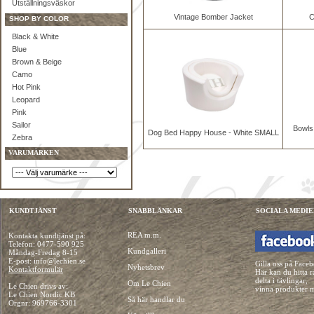
Utställningsväskor
Vintage Bomber Jacket
C
SHOP BY COLOR
Black & White
Blue
Brown & Beige
Camo
Hot Pink
Leopard
Pink
Sailor
Bowls
Dog Bed Happy House - White SMALL
Zebra
VARUMÄRKEN
KUNDTJÄNST
SNABBLÄNKAR
SOCIALA MEDIE
REA m.m.
Kontakta kundtjänst på:
Telefon:
0477-590 925
Kundgalleri
Måndag-Fredag 8-15
E-post: info@lechien.se
Gilla oss på Face
Nyhetsbrev
Kontaktformulär
Här kan du hitta r
delta i tävlingar,
Om Le Chien
Le Chien drivs av:
vinna produkter 
Le Chien Nordic KB
Så här handlar du
Orgnr: 969766-3301