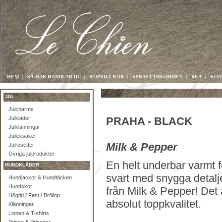
HEM
|
SÅ HÄR HANDLAR DU
|
KÖPVILLKOR
|
SENAST INKOMMET
|
REA
|
KON
JUL
Julcharms
Julkläder
PRAHA - BLACK
Julklänningar
Julleksaker
Milk & Pepper
Julrosetter
Övriga julprodukter
En helt underbar varmt 
HUNDKLÄDER
svart med snygga detalj
Hundjackor & Hundtäcken
Hundskor
från Milk & Pepper! Det ä
Högtid / Fest / Bröllop
absolut toppkvalitet.
Klänningar
Linnen & T-shirts