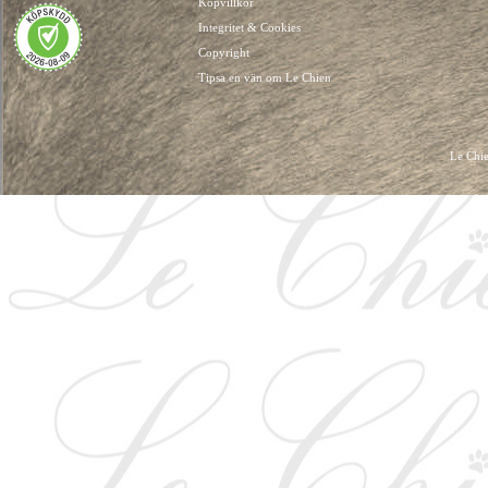
Köpvillkor
Integritet & Cookies
Copyright
Tipsa en vän om Le Chien
Le Chie
HUNDKLÄDER, HUNDVÄSKOR, HUNDACCESSOARER, HUND KLÄDER, HUNDVÄ
HUNDSEL