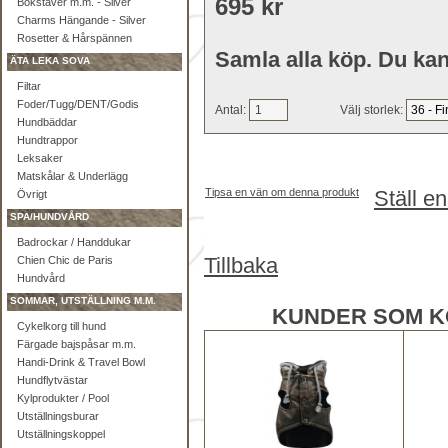
695 kr
Bokstäver m.m. - Silver
Charms Hängande - Silver
Rosetter & Hårspännen
Samla alla köp. Du kan
ÄTA LEKA SOVA
Filtar
Foder/Tugg/DENT/Godis
Antal:
Välj storlek:
Hundbäddar
Hundtrappor
Leksaker
Matskålar & Underlägg
Tipsa en vän om denna produkt
Ställ e
Övrigt
SPA/HUNDVÅRD
Badrockar / Handdukar
Tillbaka
Chien Chic de Paris
Hundvård
SOMMAR, UTSTÄLLNING M.M.
KUNDER SOM K
Cykelkorg till hund
Färgade bajspåsar m.m.
Handi-Drink & Travel Bowl
Hundflytvästar
Kylprodukter / Pool
Utställningsburar
Utställningskoppel