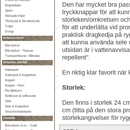
Prince & Princess
Den har mycket bra pas
Regnkläder
tryckknappar för att kun
Sport
Stickade tröjor
storleken/omkretsen oc
Tikskydd & Skvättskydd
för att underlätta vid p
Tröjor
Övrigt
praktisk dragkedja på r
HUNDVÄSKOR
att kunna använda sele 
Bärväskor
utsidan är i vattenavvis
Bärväskor - Teacup
repellent".
Transportburar / Bilstolar
HUNDHALSBAND
Halsband
En riktig klar favorit när
Halsband & Koppelset
Koppel
Koppel - Flexi
Storlek:
Pet Blinkers
Reflexset & reflexsele
Den finns i storlek 24 
Sele
Sele & Koppelset
cm (titta på den stora p
Smyckeshalsband
storlekangivelser för ry
CHARMS
Bokstäver m.m. - Guld