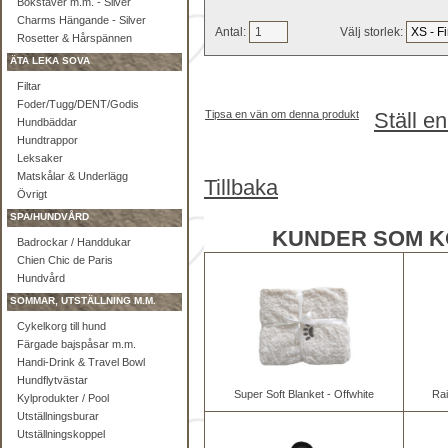
Bokstäver m.m. - Silver
Charms Hängande - Silver
Antal:
Välj storlek:
Rosetter & Hårspännen
ÄTA LEKA SOVA
Filtar
Foder/Tugg/DENT/Godis
Tipsa en vän om denna produkt
Ställ e
Hundbäddar
Hundtrappor
Leksaker
Matskålar & Underlägg
Tillbaka
Övrigt
SPA/HUNDVÅRD
KUNDER SOM K
Badrockar / Handdukar
Chien Chic de Paris
Hundvård
SOMMAR, UTSTÄLLNING M.M.
Cykelkorg till hund
Färgade bajspåsar m.m.
Handi-Drink & Travel Bowl
Hundflytvästar
Super Soft Blanket - Offwhite
Rai
Kylprodukter / Pool
Utställningsburar
Utställningskoppel