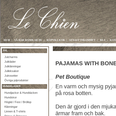
HEM
|
SÅ HÄR HANDLAR DU
|
KÖPVILLKOR
|
SENAST INKOMMET
|
REA
|
KON
JUL
Julcharms
Julkläder
PAJAMAS WITH BONES
Julklänningar
Julleksaker
Pet Boutique
Julrosetter
Övriga julprodukter
En varm och mysig pyj
HUNDKLÄDER
på rosa botten.
Hundjackor & Hundtäcken
Hundskor
Högtid / Fest / Bröllop
Den är gjord i den mjuka
Klänningar
Linnen & T-shirts
ärmar fram och bak.