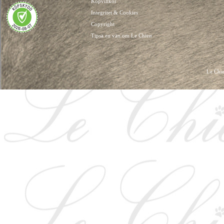
Köpvillkor
Integritet & Cookies
Copyright
Tipsa en vän om Le Chien
Le Chie
HUNDKLÄDER, HUNDVÄSKOR, HUNDACCESSOARER, HUND KLÄDER, HUNDVÄ
HUNDSEL