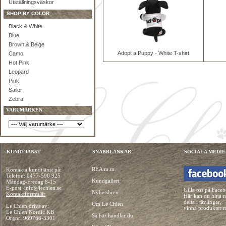
Utställningsväskor
SHOP BY COLOR
Black & White
Blue
Brown & Beige
Adopt a Puppy - White T-shirt
Camo
Hot Pink
Leopard
Pink
Sailor
Zebra
VARUMÄRKEN
KUNDTJÄNST
SNABBLÄNKAR
SOCIALA MEDIE
REA m.m.
Kontakta kundtjänst på:
Telefon:
0477-590 925
Kundgalleri
Måndag-Fredag 8-15
E-post: info@lechien.se
Gilla oss på Face
Nyhetsbrev
Kontaktformulär
Här kan du hitta r
delta i tävlingar,
Om Le Chien
Le Chien drivs av:
vinna produkter 
Le Chien Nordic KB
Så här handlar du
Orgnr: 969766-3301