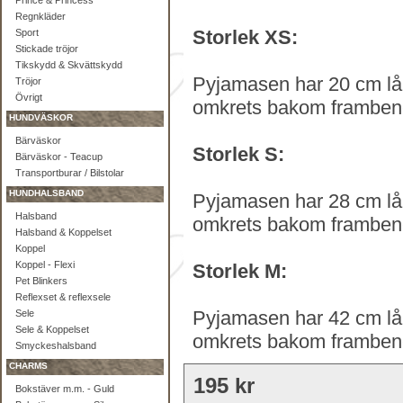
Prince & Princess
Regnkläder
Storlek XS:
Sport
Stickade tröjor
Tikskydd & Skvättskydd
Pyjamasen har 20 cm lån
Tröjor
Övrigt
omkrets bakom framben
HUNDVÄSKOR
Bärväskor
Storlek S:
Bärväskor - Teacup
Transportburar / Bilstolar
HUNDHALSBAND
Pyjamasen har 28 cm lån
Halsband
omkrets bakom framben
Halsband & Koppelset
Koppel
Koppel - Flexi
Storlek M:
Pet Blinkers
Reflexset & reflexsele
Pyjamasen har 42 cm lån
Sele
Sele & Koppelset
omkrets bakom framben
Smyckeshalsband
CHARMS
195 kr
Bokstäver m.m. - Guld