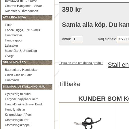
Bokstäver m.m. - Silver
Charms Hängande - Silver
390 kr
Rosetter & Hårspännen
ÄTA LEKA SOVA
Samla alla köp. Du kan
Filtar
Foder/Tugg/DENT/Godis
Hundbäddar
Antal:
Välj storlek:
Hundtrappor
Leksaker
Matskålar & Underlägg
Övrigt
SPA/HUNDVÅRD
Tipsa en vän om denna produkt
Ställ e
Badrockar / Handdukar
Chien Chic de Paris
Hundvård
Tillbaka
SOMMAR, UTSTÄLLNING M.M.
Cykelkorg till hund
KUNDER SOM K
Färgade bajspåsar m.m.
Handi-Drink & Travel Bowl
Hundflytvästar
Kylprodukter / Pool
Utställningsburar
Utställningskoppel