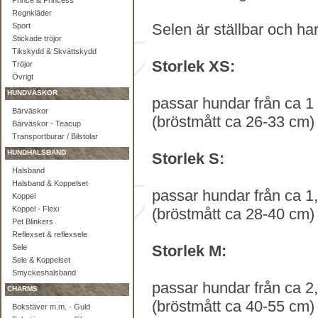
Prince & Princess
Regnkläder
Selen är ställbar och ha
Sport
Stickade tröjor
Tikskydd & Skvättskydd
Storlek XS:
Tröjor
Övrigt
HUNDVÄSKOR
passar hundar från ca 1 -
Bärväskor
(bröstmått ca 26-33 cm)
Bärväskor - Teacup
Transportburar / Bilstolar
HUNDHALSBAND
Storlek S:
Halsband
Halsband & Koppelset
passar hundar från ca 1,5
Koppel
Koppel - Flexi
(bröstmått ca 28-40 cm)
Pet Blinkers
Reflexset & reflexsele
Storlek M:
Sele
Sele & Koppelset
Smyckeshalsband
passar hundar från ca 2,5
CHARMS
(bröstmått ca 40-55 cm)
Bokstäver m.m. - Guld