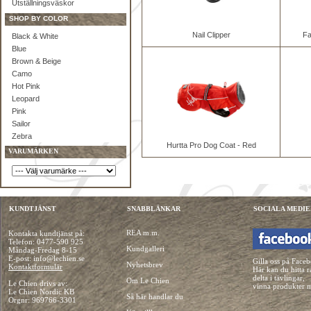
Utställningsväskor
SHOP BY COLOR
Nail Clipper
Fa
Black & White
Blue
Brown & Beige
Camo
Hot Pink
Leopard
Pink
Sailor
Zebra
Hurtta Pro Dog Coat - Red
VARUMÄRKEN
KUNDTJÄNST
SNABBLÄNKAR
SOCIALA MEDIE
REA m.m.
Kontakta kundtjänst på:
Telefon:
0477-590 925
Kundgalleri
Måndag-Fredag 8-15
E-post: info@lechien.se
Gilla oss på Face
Nyhetsbrev
Kontaktformulär
Här kan du hitta r
delta i tävlingar,
Om Le Chien
Le Chien drivs av:
vinna produkter 
Le Chien Nordic KB
Så här handlar du
Orgnr: 969766-3301