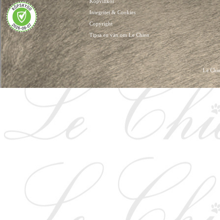
Köpvillkor
Integritet & Cookies
Copyright
Tipsa en vän om Le Chien
Le Chie
HUNDKLÄDER, HUNDVÄSKOR, HUNDACCESSOARER, HUND KLÄDER, HUNDVÄ
HUNDSEL