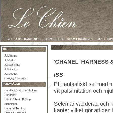
HEM
|
SÅ HÄR HANDLAR DU
|
KÖPVILLKOR
|
SENAST INKOMMET
|
REA
|
KON
JUL
Julcharms
Julkläder
'CHANEL' HARNESS 
Julklänningar
Julleksaker
ISS
Julrosetter
Övriga julprodukter
Ett fantastiskt set med 
HUNDKLÄDER
vit pälsimitation och mj
Hundjackor & Hundtäcken
Hundskor
Högtid / Fest / Bröllop
Selen är vadderad och h
Klänningar
Linnen & T-shirts
kanter vilket gör att den 