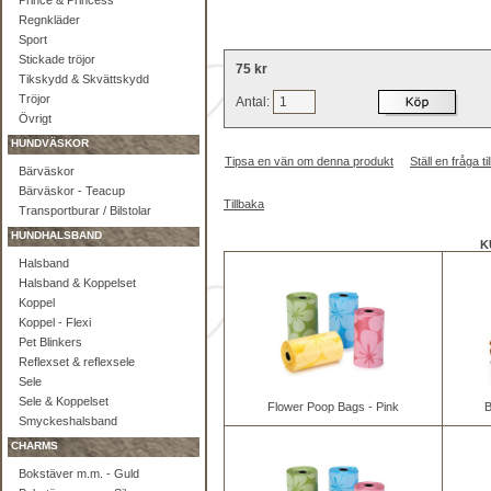
Prince & Princess
Regnkläder
Sport
Stickade tröjor
75 kr
Tikskydd & Skvättskydd
Tröjor
Antal:
Övrigt
HUNDVÄSKOR
Tipsa en vän om denna produkt
Ställ en fråga 
Bärväskor
Bärväskor - Teacup
Tillbaka
Transportburar / Bilstolar
HUNDHALSBAND
K
Halsband
Halsband & Koppelset
Koppel
Koppel - Flexi
Pet Blinkers
Reflexset & reflexsele
Sele
Sele & Koppelset
Flower Poop Bags - Pink
B
Smyckeshalsband
CHARMS
Bokstäver m.m. - Guld