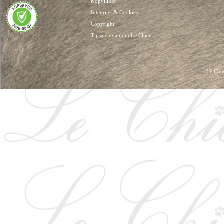
Köpvillkor
Integritet & Cookies
Copyright
Tipsa en vän om Le Chien
Le Chie
HUNDKLÄDER, HUNDVÄSKOR, HUNDACCESSOARER, HUND KLÄDER, HUNDVÄ
HUNDSEL