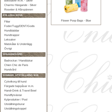
Bokstäver m.m. - Silver
Charms Hängande - Silver
Rosetter & Hårspännen
ÄTA LEKA SOVA
Flower Poop Bags - Blue
Filtar
Foder/Tugg/DENT/Godis
Hundbäddar
Hundtrappor
Leksaker
Matskålar & Underlägg
Övrigt
SPA/HUNDVÅRD
Badrockar / Handdukar
Chien Chic de Paris
Hundvård
SOMMAR, UTSTÄLLNING M.M.
Cykelkorg till hund
Färgade bajspåsar m.m.
Handi-Drink & Travel Bowl
Hundflytvästar
Kylprodukter / Pool
Utställningsburar
Utställningskoppel