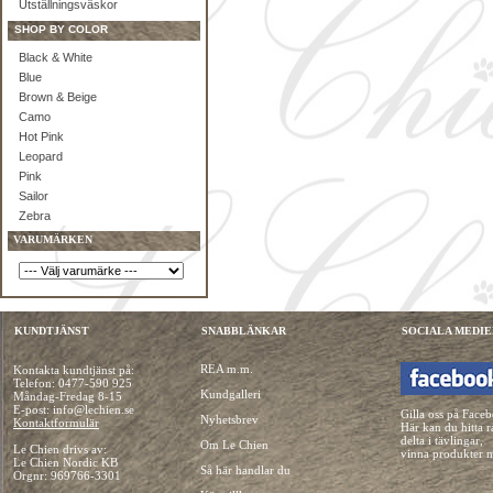
Utställningsväskor
SHOP BY COLOR
Black & White
Blue
Brown & Beige
Camo
Hot Pink
Leopard
Pink
Sailor
Zebra
VARUMÄRKEN
KUNDTJÄNST
SNABBLÄNKAR
SOCIALA MEDIE
REA m.m.
Kontakta kundtjänst på:
Telefon:
0477-590 925
Kundgalleri
Måndag-Fredag 8-15
E-post: info@lechien.se
Gilla oss på Face
Nyhetsbrev
Kontaktformulär
Här kan du hitta r
delta i tävlingar,
Om Le Chien
Le Chien drivs av:
vinna produkter 
Le Chien Nordic KB
Så här handlar du
Orgnr: 969766-3301