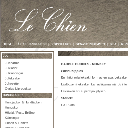
HEM
|
SÅ HÄR HANDLAR DU
|
KÖPVILLKOR
|
SENAST INKOMMET
|
REA
|
KON
JUL
Julcharms
BABBLE BUDDIES - MONKEY
Julkläder
Plush Puppies
Julklänningar
En riktigt rolig leksak i form av en apa. Leksaken
Julleksaker
Julrosetter
Ljudboxen i leksaken kan avlägsnas när du inte
Övriga julprodukter
Leksaken är i supermjuk plysch.
HUNDKLÄDER
Storlek:
Hundjackor & Hundtäcken
Ca 15 cm.
Hundskor
Högtid / Fest / Bröllop
Klänningar
Linnen & T-shirts