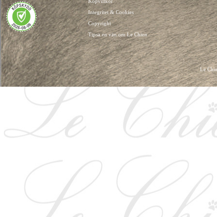
Köpvillkor
Integritet & Cookies
Copyright
Tipsa en vän om Le Chien
Le Chie
HUNDKLÄDER, HUNDVÄSKOR, HUNDACCESSOARER, HUND KLÄDER, HUNDVÄ
HUNDSEL