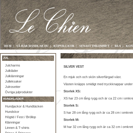
HEM
|
SÅ HÄR HANDLAR DU
|
KÖPVILLKOR
|
SENAST INKOMMET
|
REA
|
KON
JUL
Julcharms
SILVER VEST
Julkläder
Julklänningar
En mjuk och och skön silverfärgad väst.
Julleksaker
Västen knäpps smidigt med tryckknappar unde
Julrosetter
Storlek XS:
Övriga julprodukter
XS har 23 cm lång rygg och är ca 22 cm i omkre
HUNDKLÄDER
Storlek S:
Hundjackor & Hundtäcken
Hundskor
S har 28 cm lång rygg och är ca 28 cm i omkret
Högtid / Fest / Bröllop
Storlek M:
Klänningar
M har 32 cm lång rygg och är ca 32 cm i omkret
Linnen & T-shirts