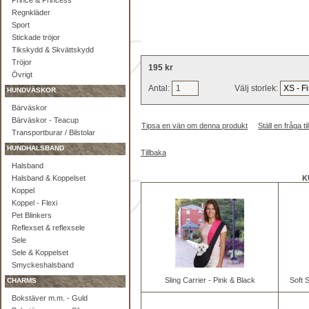
Prince & Princess
Regnkläder
Sport
Stickade tröjor
Tikskydd & Skvättskydd
Tröjor
195 kr
Övrigt
Antal:
Välj storlek:
HUNDVÄSKOR
Bärväskor
Bärväskor - Teacup
Tipsa en vän om denna produkt
Ställ en fråga 
Transportburar / Bilstolar
HUNDHALSBAND
Tillbaka
Halsband
Halsband & Koppelset
K
Koppel
Koppel - Flexi
Pet Blinkers
Reflexset & reflexsele
Sele
Sele & Koppelset
Smyckeshalsband
Sling Carrier - Pink & Black
Soft 
CHARMS
Bokstäver m.m. - Guld