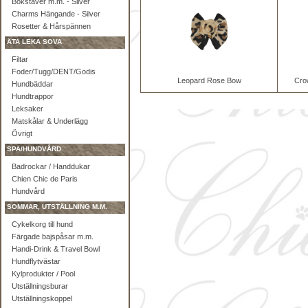
Bokstäver m.m. - Silver
Charms Hängande - Silver
Rosetter & Hårspännen
ÄTA LEKA SOVA
Filtar
Foder/Tugg/DENT/Godis
Leopard Rose Bow
Cro
Hundbäddar
Hundtrappor
Leksaker
Matskålar & Underlägg
Övrigt
SPA/HUNDVÅRD
Badrockar / Handdukar
Chien Chic de Paris
Hundvård
SOMMAR, UTSTÄLLNING M.M.
Cykelkorg till hund
Färgade bajspåsar m.m.
Handi-Drink & Travel Bowl
Hundflytvästar
Kylprodukter / Pool
Utställningsburar
Utställningskoppel