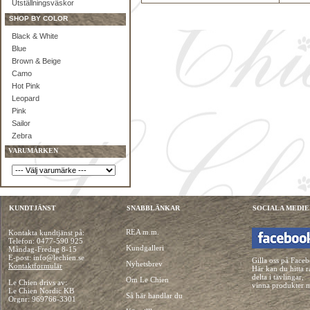
Utställningsväskor
SHOP BY COLOR
Black & White
Blue
Brown & Beige
Camo
Hot Pink
Leopard
Pink
Sailor
Zebra
VARUMÄRKEN
KUNDTJÄNST
SNABBLÄNKAR
SOCIALA MEDIE
REA m.m.
Kontakta kundtjänst på:
Telefon:
0477-590 925
Kundgalleri
Måndag-Fredag 8-15
E-post: info@lechien.se
Gilla oss på Face
Nyhetsbrev
Kontaktformulär
Här kan du hitta r
delta i tävlingar,
Om Le Chien
Le Chien drivs av:
vinna produkter 
Le Chien Nordic KB
Så här handlar du
Orgnr: 969766-3301