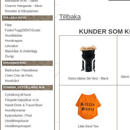
Bokstäver m.m. - Silver
Charms Hängande - Silver
Rosetter & Hårspännen
Tillbaka
ÄTA LEKA SOVA
Filtar
KUNDER SOM K
Foder/Tugg/DENT/Godis
Hundbäddar
Hundtrappor
Leksaker
Matskålar & Underlägg
Övrigt
SPA/HUNDVÅRD
Badrockar / Handdukar
Chien Chic de Paris
Velvet
Swiss Alpine Ski Vest - Black
Hundvård
SOMMAR, UTSTÄLLNING M.M.
Cykelkorg till hund
Färgade bajspåsar m.m.
Handi-Drink & Travel Bowl
Hundflytvästar
Kylprodukter / Pool
Utställningsburar
Utställningskoppel
Little Devil Tee