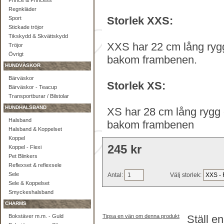
Prince & Princess
Regnkläder
Storlek XXS:
Sport
Stickade tröjor
Tikskydd & Skvättskydd
XXS har 22 cm lång rygg
Tröjor
Övrigt
bakom frambenen.
HUNDVÄSKOR
Bärväskor
Storlek XS:
Bärväskor - Teacup
Transportburar / Bilstolar
HUNDHALSBAND
XS har 28 cm lång rygg 
Halsband
bakom frambenen
Halsband & Koppelset
Koppel
245 kr
Koppel - Flexi
Pet Blinkers
Reflexset & reflexsele
Sele
Antal:
Välj storlek:
Sele & Koppelset
Smyckeshalsband
CHARMS
Bokstäver m.m. - Guld
Tipsa en vän om denna produkt
Ställ e