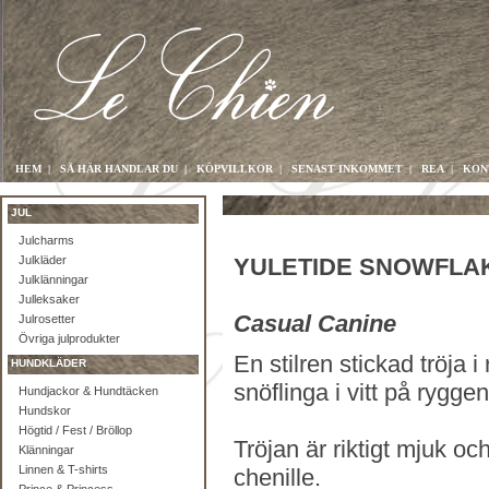
HEM
|
SÅ HÄR HANDLAR DU
|
KÖPVILLKOR
|
SENAST INKOMMET
|
REA
|
KON
JUL
Julcharms
Julkläder
YULETIDE SNOWFLA
Julklänningar
Julleksaker
Casual Canine
Julrosetter
Övriga julprodukter
En stilren stickad tröja
HUNDKLÄDER
snöflinga i vitt på ryggen
Hundjackor & Hundtäcken
Hundskor
Högtid / Fest / Bröllop
Tröjan är riktigt mjuk oc
Klänningar
Linnen & T-shirts
chenille.