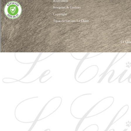
Köpvillkor
Integritet & Cookies
Copyright
Tipsa en vän om Le Chien
Le Chie
HUNDKLÄDER, HUNDVÄSKOR, HUNDACCESSOARER, HUND KLÄDER, HUNDVÄ
HUNDSEL