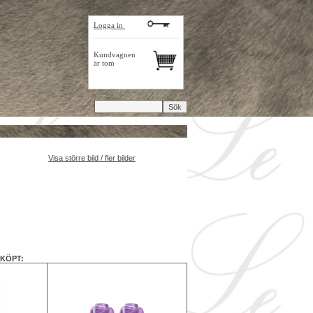
Logga in
Kundvagnen
är tom
Visa större bild / fler bilder
KÖPT: