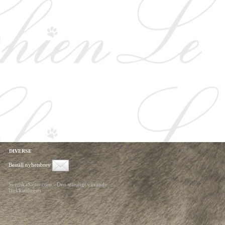
DIVERSE
Beställ nyhetsbrev
SvenskaSajter.com - Den ständigt växande
länkkatalogen