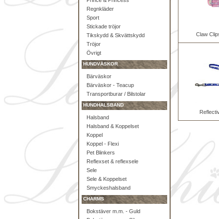
Prince & Princess
Regnkläder
Sport
Stickade tröjor
Claw Clip
Tikskydd & Skvättskydd
Tröjor
Övrigt
HUNDVÄSKOR
Bärväskor
Bärväskor - Teacup
Transportburar / Bilstolar
HUNDHALSBAND
Reflecti
Halsband
Halsband & Koppelset
Koppel
Koppel - Flexi
Pet Blinkers
Reflexset & reflexsele
Sele
Sele & Koppelset
Smyckeshalsband
CHARMS
Bokstäver m.m. - Guld