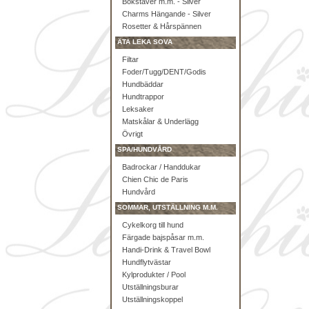
Bokstäver m.m. - Silver
Charms Hängande - Silver
Rosetter & Hårspännen
ÄTA LEKA SOVA
Filtar
Foder/Tugg/DENT/Godis
Hundbäddar
Hundtrappor
Leksaker
Matskålar & Underlägg
Övrigt
SPA/HUNDVÅRD
Badrockar / Handdukar
Chien Chic de Paris
Hundvård
SOMMAR, UTSTÄLLNING M.M.
Cykelkorg till hund
Färgade bajspåsar m.m.
Handi-Drink & Travel Bowl
Hundflytvästar
Kylprodukter / Pool
Utställningsburar
Utställningskoppel