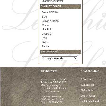
Utställningsväskor
SHOP BY COLOR
Black & White
Blue
Brown & Beige
Camo
Hot Pink
Leopard
Pink
Sailor
Zebra
VARUMÄRKEN
KUNDTJÄNST
SNABBLÄNKAR
REA m.m.
Kontakta kundtjänst på:
Telefon:
0477-590 925
Kundgalleri
Måndag-Fredag 8-15
E-post: info@lechien.se
Nyhetsbrev
Kontaktformulär
Om Le Chien
Le Chien drivs av:
Le Chien Nordic KB
Så här handlar du
Orgnr: 969766-3301