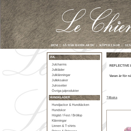
HEM
|
SÅ HÄR HANDLAR DU
|
KÖPVILLKOR
|
SEN
JUL
Julcharms
REFLECTIVE 
Julkläder
Julklänningar
Varan är för n
Julleksaker
Julrosetter
Övriga julprodukter
HUNDKLÄDER
Tillbaka
Hundjackor & Hundtäcken
Hundskor
Högtid / Fest / Bröllop
Klänningar
Linnen & T-shirts