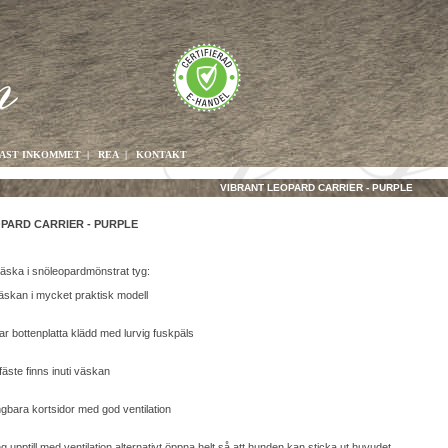
AST INKOMMET
|
REA
|
KONTAKT
VIBRANT LEOPARD CARRIER - PURPLE
PARD CARRIER - PURPLE
äska i snöleopardmönstrat tyg:
skan i mycket praktisk modell
r bottenplatta klädd med lurvig fuskpäls
äste finns inuti väskan
gbara kortsidor med god ventilation
 upptill med ventilation alternativt öppna helt så att hunden kan sticka ut huvudet