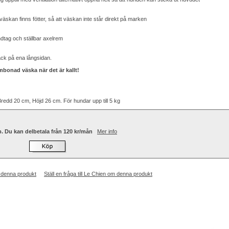
äskan finns fötter, så att väskan inte står direkt på marken
dtag och ställbar axelrem
ack på ena långsidan.
mbonad väska när det är kallt!
redd 20 cm, Höjd 26 cm. För hundar upp till 5 kg
p. Du kan delbetala från 120 kr/mån
Mer info
 denna produkt
Ställ en fråga till Le Chien om denna produkt