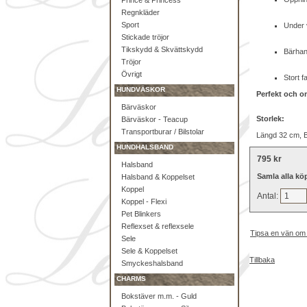
Prince & Princess
Regnkläder
Sport
Under v
Stickade tröjor
Tikskydd & Skvättskydd
Bärhan
Tröjor
Övrigt
Stort f
HUNDVÄSKOR
Perfekt och o
Bärväskor
Storlek:
Bärväskor - Teacup
Transportburar / Bilstolar
Längd 32 cm, B
HUNDHALSBAND
795 kr
Halsband
Samla alla kö
Halsband & Koppelset
Koppel
Antal:
Koppel - Flexi
Pet Blinkers
Reflexset & reflexsele
Tipsa en vän om
Sele
Sele & Koppelset
Tillbaka
Smyckeshalsband
CHARMS
Bokstäver m.m. - Guld