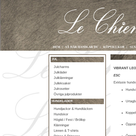
HEM
|
SÅ HÄR HANDLAR DU
|
KÖPVILLKOR
|
SEN
JUL
Julcharms
VIBRANT LEO
Julkläder
ESC
Julklänningar
Exklusiv hundv
Julleksaker
Julrosetter
Hundvä
Övriga julprodukter
HUNDKLÄDER
Urtagba
Hundjackor & Hundtäcken
Koppelf
Hundskor
Högtid / Fest / Bröllop
Öppnin
Klänningar
Linnen & T-shirts
Öppning