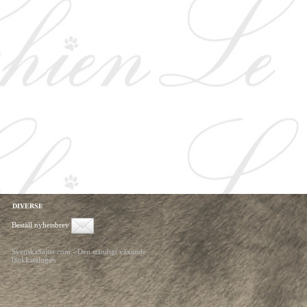
DIVERSE
Beställ nyhetsbrev
SvenskaSajter.com - Den ständigt växande
länkkatalogen