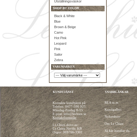
Utställningsväskor
SHOP BY COLOR
Black & White
Blue
Brown & Beige
Camo
Hot Pink
Leopard
Pink
Sailor
Zebra
VARUMÄRKEN
KUNDTJÄNST
SNABBLÄNKAR
REA m.m.
Kontakta kundtjänst på:
Telefon:
0477-590 925
Kundgalleri
Måndag-Fredag 8-15
E-post: info@lechien.se
Nyhetsbrev
Kontaktformulär
Om Le Chien
Le Chien drivs av:
Le Chien Nordic KB
Så här handlar du
Orgnr: 969766-3301