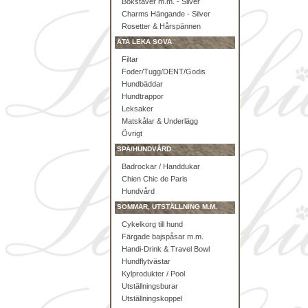
Bokstäver m.m. - Silver
Charms Hängande - Silver
Rosetter & Hårspännen
ÄTA LEKA SOVA
Filtar
Foder/Tugg/DENT/Godis
Hundbäddar
Hundtrappor
Leksaker
Matskålar & Underlägg
Övrigt
SPA/HUNDVÅRD
Badrockar / Handdukar
Chien Chic de Paris
Hundvård
SOMMAR, UTSTÄLLNING M.M.
Cykelkorg till hund
Färgade bajspåsar m.m.
Handi-Drink & Travel Bowl
Hundflytvästar
Kylprodukter / Pool
Utställningsburar
Utställningskoppel