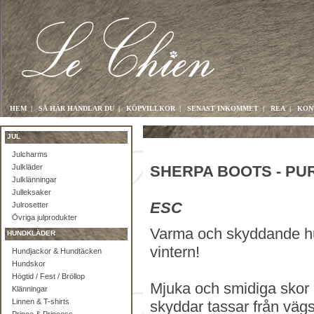
HEM
|
SÅ HÄR HANDLAR DU
|
KÖPVILLKOR
|
SENAST INKOMMET
|
REA
|
KON
JUL
Julcharms
Julkläder
SHERPA BOOTS - PU
Julklänningar
Julleksaker
ESC
Julrosetter
Övriga julprodukter
Varma och skyddande hun
HUNDKLÄDER
vintern!
Hundjackor & Hundtäcken
Hundskor
Högtid / Fest / Bröllop
Mjuka och smidiga skor
Klänningar
Linnen & T-shirts
skyddar tassar från vägs