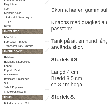
Prince & Princess
Regnkläder
Skorna har en gummisula
Sport
Stickade tröjor
Tikskydd & Skvättskydd
Knäpps med dragkedja o
Tröjor
Övrigt
passform.
HUNDVÄSKOR
Bärväskor
Tänk på att en hund lån
Bärväskor - Teacup
använda skor.
Transportburar / Bilstolar
HUNDHALSBAND
Halsband
Storlek XS:
Halsband & Koppelset
Koppel
Koppel - Flexi
Längd 4 cm
Pet Blinkers
Bredd 3,5 cm
Reflexset & reflexsele
ca 8 cm höga
Sele
Sele & Koppelset
Smyckeshalsband
Storlek S:
CHARMS
Bokstäver m.m. - Guld