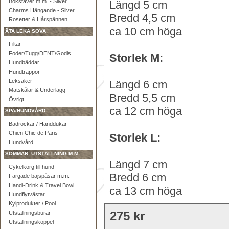
Bokstäver m.m. - Silver
Längd 5 cm
Charms Hängande - Silver
Bredd 4,5 cm
Rosetter & Hårspännen
ca 10 cm höga
ÄTA LEKA SOVA
Filtar
Foder/Tugg/DENT/Godis
Storlek M:
Hundbäddar
Hundtrappor
Leksaker
Längd 6 cm
Matskålar & Underlägg
Bredd 5,5 cm
Övrigt
ca 12 cm höga
SPA/HUNDVÅRD
Badrockar / Handdukar
Chien Chic de Paris
Storlek L:
Hundvård
SOMMAR, UTSTÄLLNING M.M.
Längd 7 cm
Cykelkorg till hund
Bredd 6 cm
Färgade bajspåsar m.m.
Handi-Drink & Travel Bowl
ca 13 cm höga
Hundflytvästar
Kylprodukter / Pool
275 kr
Utställningsburar
Utställningskoppel