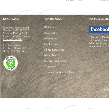
KUNDTJÄNST
SNABBLÄNKAR
SOCIALA MEDIE
REA m.m.
Kontakta kundtjänst på:
Telefon:
0477-590 925
Kundgalleri
Måndag-Fredag 8-15
E-post: info@lechien.se
Gilla oss på Face
Nyhetsbrev
Kontaktformulär
Här kan du hitta r
delta i tävlingar,
Om Le Chien
Le Chien drivs av:
vinna produkter 
Le Chien Nordic KB
Så här handlar du
Orgnr: 969766-3301
Köpvillkor
Integritet & Cookies
Copyright
Tipsa en vän om Le Chien
Le Chie
HUNDKLÄDER, HUNDVÄSKOR, HUNDACCESSOARER, HUND KLÄDER, HUNDVÄ
HUNDSEL