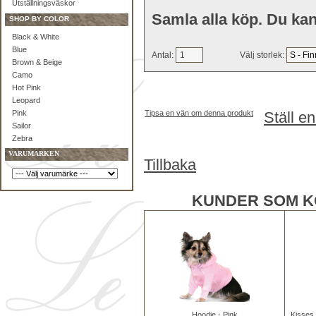
Utställningsväskor
Samla alla köp. Du kan
SHOP BY COLOR
Black & White
Blue
Antal:
Välj storlek:
Brown & Beige
Camo
Hot Pink
Leopard
Pink
Tipsa en vän om denna produkt
Ställ e
Sailor
Zebra
VARUMÄRKEN
Tillbaka
KUNDER SOM K
Hoodie - Pink
Kisses 