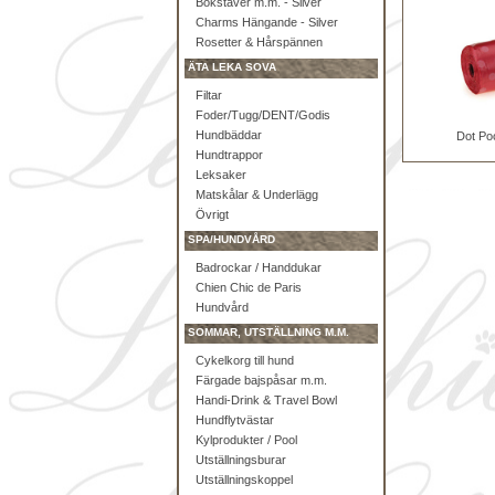
Bokstäver m.m. - Silver
Charms Hängande - Silver
Rosetter & Hårspännen
ÄTA LEKA SOVA
Filtar
Foder/Tugg/DENT/Godis
Hundbäddar
Dot Po
Hundtrappor
Leksaker
Matskålar & Underlägg
Övrigt
SPA/HUNDVÅRD
Badrockar / Handdukar
Chien Chic de Paris
Hundvård
SOMMAR, UTSTÄLLNING M.M.
Cykelkorg till hund
Färgade bajspåsar m.m.
Handi-Drink & Travel Bowl
Hundflytvästar
Kylprodukter / Pool
Utställningsburar
Utställningskoppel