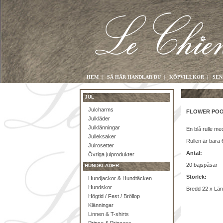
HEM
|
SÅ HÄR HANDLAR DU
|
KÖPVILLKOR
|
SEN
JUL
Julcharms
FLOWER POO
Julkläder
Julklänningar
En blå rulle me
Julleksaker
Rullen är bara 6
Julrosetter
Antal:
Övriga julprodukter
20 bajspåsar
HUNDKLÄDER
Storlek:
Hundjackor & Hundtäcken
Hundskor
Bredd 22 x Lä
Högtid / Fest / Bröllop
Klänningar
Linnen & T-shirts