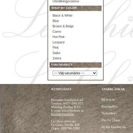
Utställningsväskor
SHOP BY COLOR
Black & White
Blue
Brown & Beige
Camo
Hot Pink
Leopard
Pink
Sailor
Zebra
VARUMÄRKEN
KUNDTJÄNST
SNABBLÄNKAR
REA m.m.
Kontakta kundtjänst på:
Telefon:
0477-590 925
Kundgalleri
Måndag-Fredag 8-15
E-post: info@lechien.se
Nyhetsbrev
Kontaktformulär
Om Le Chien
Le Chien drivs av:
Le Chien Nordic KB
Så här handlar du
Orgnr: 969766-3301