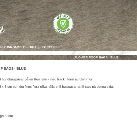
AST INKOMMET
|
REA
|
KONTAKT
FLOWER POOP BAGS - BLUE
P BAGS - BLUE
d hundbajspåsar på en liten rulle - med tryck i form av blommor!
 x 3 cm och det finns flera olika hållare till bajspåsarna till salu på denna sida.
ngd 32cm