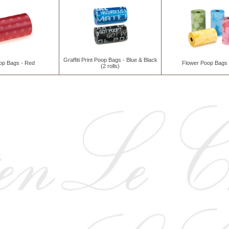
Graffiti Print Poop Bags - Blue & Black
op Bags - Red
Flower Poop Bags 
(2 rolls)