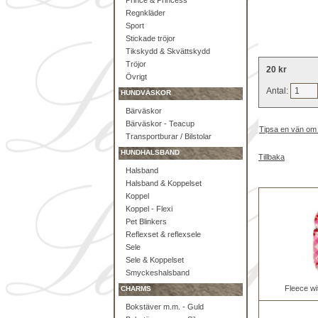
Prince & Princess
Regnkläder
Sport
Stickade tröjor
Tikskydd & Skvättskydd
Tröjor
20 kr
Övrigt
Antal:
HUNDVÄSKOR
Bärväskor
Bärväskor - Teacup
Tipsa en vän om
Transportburar / Bilstolar
HUNDHALSBAND
Tillbaka
Halsband
Halsband & Koppelset
Koppel
Koppel - Flexi
Pet Blinkers
Reflexset & reflexsele
Sele
Sele & Koppelset
Smyckeshalsband
Fleece wi
CHARMS
Bokstäver m.m. - Guld