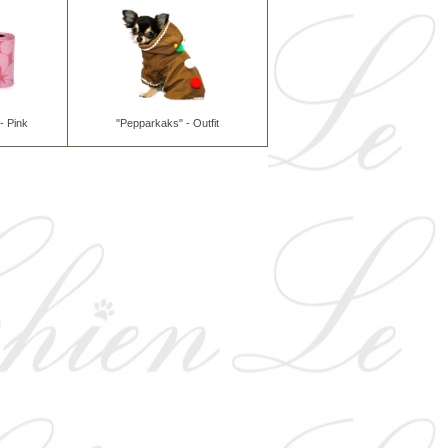
- Pink
"Pepparkaks" - Outfit