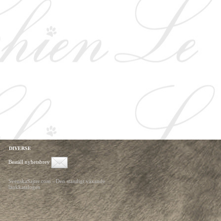
DIVERSE
Beställ nyhetsbrev
SvenskaSajter.com - Den ständigt växande
länkkatalogen