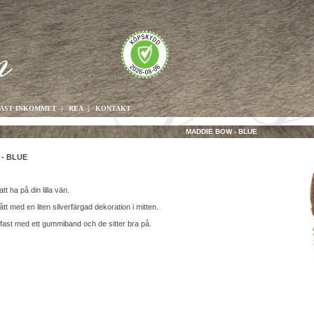
AST INKOMMET
|
REA
|
KONTAKT
MADDIE BOW - BLUE
- BLUE
tt ha på din lilla vän.
ått med en liten silverfärgad dekoration i mitten.
fast med ett gummiband och de sitter bra på.