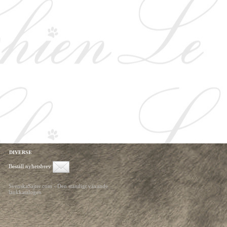
DIVERSE
Beställ nyhetsbrev
SvenskaSajter.com - Den ständigt växande
länkkatalogen