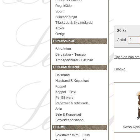
Prince & Princess
Regnkläder
Sport
Stickade tröjor
Tikskydd & Skvättskydd
Tröjor
20 kr
Övrigt
Antal:
HUNDVÄSKOR
Bärväskor
Bärväskor - Teacup
Tipsa en vän om
Transportburar / Bilstolar
HUNDHALSBAND
Tillbaka
Halsband
Halsband & Koppelset
Koppel
Koppel - Flexi
Pet Blinkers
Reflexset & reflexsele
Sele
Sele & Koppelset
Smyckeshalsband
Swiss Alpin
CHARMS
Bokstäver m.m. - Guld