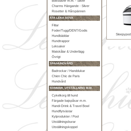
Bokstäver m.m. - Silver
Charms Hängande - Silver
Rosetter & Hårspännen
ÄTA LEKA SOVA
Filtar
Foder/Tugg/DENT/Godis
Sleepypod 
Hundbäddar
Hundtrappor
Leksaker
Matskålar & Underlägg
Övrigt
SPA/HUNDVÅRD
Badrockar / Handdukar
Chien Chic de Paris
Hundvård
SOMMAR, UTSTÄLLNING M.M.
Cykelkorg till hund
Färgade bajspåsar m.m.
Handi-Drink & Travel Bowl
Hundflytvästar
Kylprodukter / Pool
Utställningsburar
Utställningskoppel