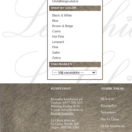
Utställningsväskor
SHOP BY COLOR
Black & White
Blue
Brown & Beige
Camo
Hot Pink
Leopard
Pink
Sailor
Zebra
VARUMÄRKEN
KUNDTJÄNST
SNABBLÄNKAR
REA m.m.
Kontakta kundtjänst på:
Telefon:
0477-590 925
Kundgalleri
Måndag-Fredag 8-15
E-post: info@lechien.se
Nyhetsbrev
Kontaktformulär
Om Le Chien
Le Chien drivs av:
Le Chien Nordic KB
Så här handlar du
Orgnr: 969766-3301