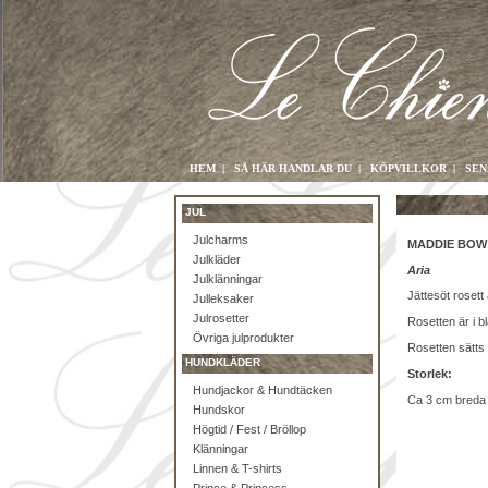
HEM
|
SÅ HÄR HANDLAR DU
|
KÖPVILLKOR
|
SEN
JUL
Julcharms
MADDIE BOW 
Julkläder
Aria
Julklänningar
Jättesöt rosett a
Julleksaker
Julrosetter
Rosetten är i bl
Övriga julprodukter
Rosetten sätts 
HUNDKLÄDER
Storlek:
Hundjackor & Hundtäcken
Ca 3 cm breda
Hundskor
Högtid / Fest / Bröllop
Klänningar
Linnen & T-shirts