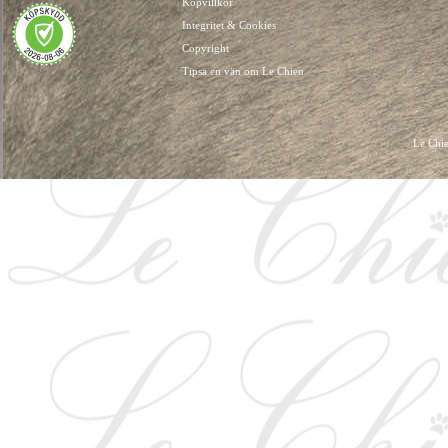
Köpvillkor
Integritet & Cookies
Copyright
Tipsa en vän om Le Chien
Le Chie
HUNDKLÄDER, HUNDVÄSKOR, HUNDACCESSOARER, HUND KLÄDER, HUNDVÄ
HUNDSEL