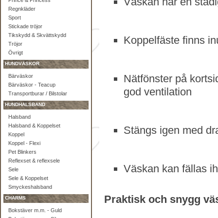
Väskan har en stadi
Prince & Princess
Regnkläder
Sport
Stickade tröjor
Tikskydd & Skvättskydd
Koppelfäste finns in
Tröjor
Övrigt
HUNDVÄSKOR
Nätfönster på korts
Bärväskor
Bärväskor - Teacup
god ventilation
Transportburar / Bilstolar
HUNDHALSBAND
Halsband
Halsband & Koppelset
Stängs igen med dr
Koppel
Koppel - Flexi
Pet Blinkers
Reflexset & reflexsele
Väskan kan fällas ih
Sele
Sele & Koppelset
Smyckeshalsband
Praktisk och snygg väs
CHARMS
Bokstäver m.m. - Guld