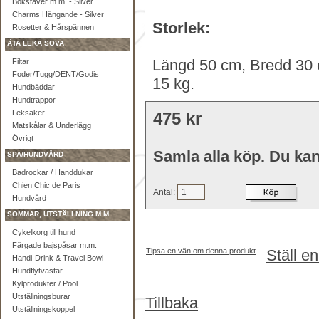
Bokstäver m.m. - Silver
Charms Hängande - Silver
Storlek:
Rosetter & Hårspännen
ÄTA LEKA SOVA
Längd 50 cm, Bredd 30 c
Filtar
Foder/Tugg/DENT/Godis
15 kg.
Hundbäddar
Hundtrappor
Leksaker
475 kr
Matskålar & Underlägg
Övrigt
Samla alla köp. Du kan
SPA/HUNDVÅRD
Badrockar / Handdukar
Chien Chic de Paris
Antal:
Hundvård
SOMMAR, UTSTÄLLNING M.M.
Cykelkorg till hund
Färgade bajspåsar m.m.
Tipsa en vän om denna produkt
Ställ e
Handi-Drink & Travel Bowl
Hundflytvästar
Kylprodukter / Pool
Utställningsburar
Tillbaka
Utställningskoppel