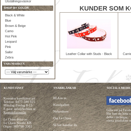
Utställningsväskor
KUNDER SOM K
SHOP BY COLOR
Black & White
Blue
Brown & Beige
Camo
Hot Pink
Leopard
Pink
Sailor
Leather Collar with Studs - Black
Carri
Zebra
VARUMÄRKEN
KUNDTJÄNST
SNABBLÄNKAR
SOCIALA MEDIE
REA m.m.
Kontakta kundtjänst på:
Telefon:
0477-590 925
Kundgalleri
Måndag-Fredag 8-15
E-post: info@lechien.se
Gilla oss på Face
Nyhetsbrev
Kontaktformulär
Här kan du hitta r
delta i tävlingar,
Om Le Chien
Le Chien drivs av:
vinna produkter 
Le Chien Nordic KB
Så här handlar du
Orgnr: 969766-3301