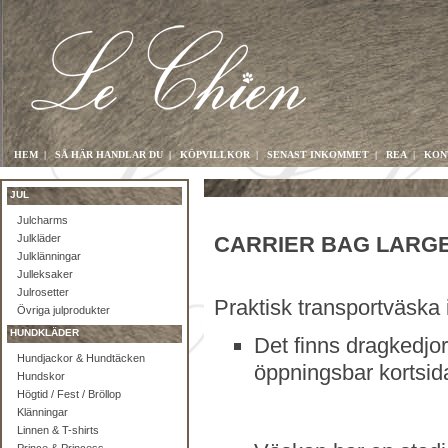
HEM
|
SÅ HÄR HANDLAR DU
|
KÖPVILLKOR
|
SENAST INKOMMET
|
REA
|
KON
JUL
Julcharms
Julkläder
CARRIER BAG LARGE
Julklänningar
Julleksaker
Julrosetter
Praktisk transportväska i
Övriga julprodukter
HUNDKLÄDER
Det finns dragkedjo
Hundjackor & Hundtäcken
öppningsbar kortsid
Hundskor
Högtid / Fest / Bröllop
Klänningar
Linnen & T-shirts