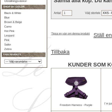
Samla alla köp. Du kan
Utställningsväskor
SHOP BY COLOR
Antal:
Välj storlek:
Black & White
Blue
Brown & Beige
Camo
Hot Pink
Tipsa en vän om denna produkt
Ställ e
Leopard
Pink
Sailor
Zebra
Tillbaka
VARUMÄRKEN
KUNDER SOM K
I´m j
Freedom Harness - Purple