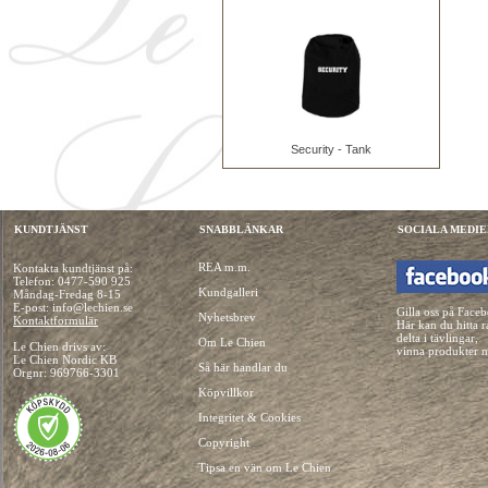
Security - Tank
KUNDTJÄNST
SNABBLÄNKAR
SOCIALA MEDIE
REA m.m.
Kontakta kundtjänst på:
Telefon:
0477-590 925
Kundgalleri
Måndag-Fredag 8-15
E-post: info@lechien.se
Gilla oss på Face
Nyhetsbrev
Kontaktformulär
Här kan du hitta r
delta i tävlingar,
Om Le Chien
Le Chien drivs av:
vinna produkter 
Le Chien Nordic KB
Så här handlar du
Orgnr: 969766-3301
Köpvillkor
Integritet & Cookies
Copyright
Tipsa en vän om Le Chien