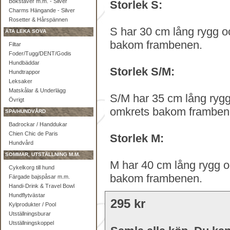
Bokstäver m.m. - Silver
Storlek S:
Charms Hängande - Silver
Rosetter & Hårspännen
S har 30 cm lång rygg o
ÄTA LEKA SOVA
bakom frambenen.
Filtar
Foder/Tugg/DENT/Godis
Hundbäddar
Storlek S/M:
Hundtrappor
Leksaker
Matskålar & Underlägg
S/M har 35 cm lång rygg
Övrigt
omkrets bakom framben
SPA/HUNDVÅRD
Badrockar / Handdukar
Chien Chic de Paris
Storlek M:
Hundvård
SOMMAR, UTSTÄLLNING M.M.
M har 40 cm lång rygg o
Cykelkorg till hund
bakom frambenen.
Färgade bajspåsar m.m.
Handi-Drink & Travel Bowl
Hundflytvästar
295 kr
Kylprodukter / Pool
Utställningsburar
Utställningskoppel