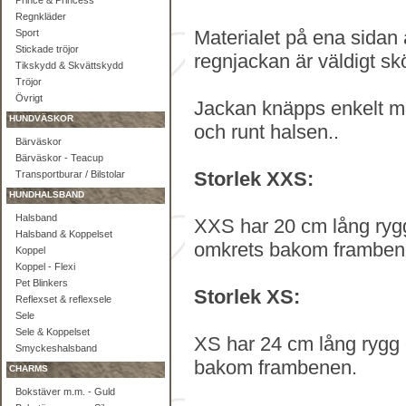
Prince & Princess
Regnkläder
Materialet på ena sidan
Sport
Stickade tröjor
regnjackan är väldigt sk
Tikskydd & Skvättskydd
Tröjor
Övrigt
Jackan knäpps enkelt m
HUNDVÄSKOR
och runt halsen..
Bärväskor
Bärväskor - Teacup
Storlek XXS:
Transportburar / Bilstolar
HUNDHALSBAND
Halsband
XXS har 20 cm lång rygg
Halsband & Koppelset
omkrets bakom frambe
Koppel
Koppel - Flexi
Pet Blinkers
Storlek XS:
Reflexset & reflexsele
Sele
Sele & Koppelset
XS har 24 cm lång rygg 
Smyckeshalsband
bakom frambenen.
CHARMS
Bokstäver m.m. - Guld