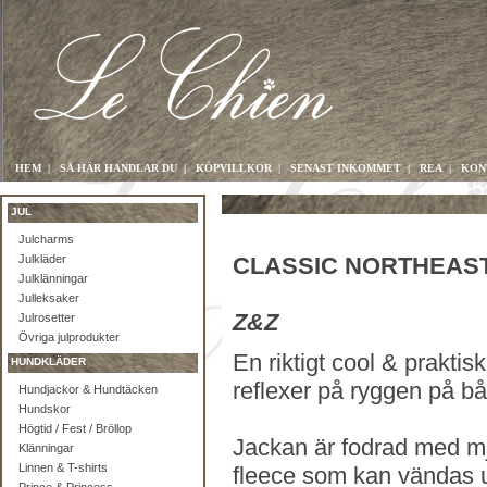
HEM
|
SÅ HÄR HANDLAR DU
|
KÖPVILLKOR
|
SENAST INKOMMET
|
REA
|
KON
JUL
Julcharms
Julkläder
CLASSIC NORTHEAST
Julklänningar
Julleksaker
Z&Z
Julrosetter
Övriga julprodukter
En riktigt cool & prakti
HUNDKLÄDER
reflexer på ryggen på bå
Hundjackor & Hundtäcken
Hundskor
Högtid / Fest / Bröllop
Jackan är fodrad med m
Klänningar
Linnen & T-shirts
fleece som kan vändas u