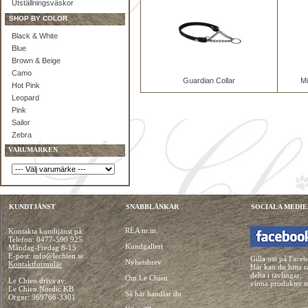
Utställningsväskor
SHOP BY COLOR
Black & White
Blue
Brown & Beige
Camo
Guardian Collar
Mi
Hot Pink
Leopard
Pink
Sailor
Zebra
VARUMÄRKEN
KUNDTJÄNST
SNABBLÄNKAR
SOCIALA MEDIE
REA m.m.
Kontakta kundtjänst på:
Telefon:
0477-590 925
Kundgalleri
Måndag-Fredag 8-15
E-post: info@lechien.se
Gilla oss på Face
Nyhetsbrev
Kontaktformulär
Här kan du hitta r
delta i tävlingar,
Om Le Chien
Le Chien drivs av:
vinna produkter 
Le Chien Nordic KB
Så här handlar du
Orgnr: 969766-3301