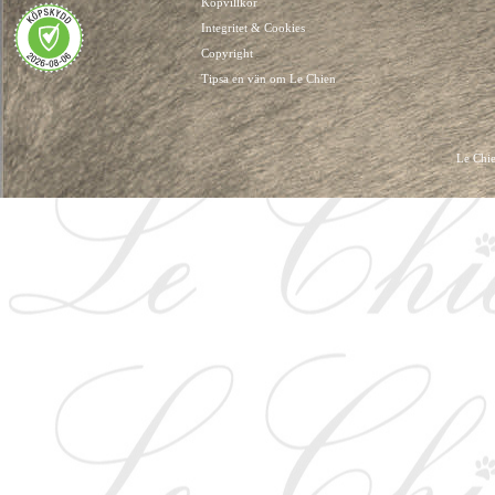
Köpvillkor
Integritet & Cookies
Copyright
Tipsa en vän om Le Chien
Le Chie
HUNDKLÄDER, HUNDVÄSKOR, HUNDACCESSOARER, HUND KLÄDER, HUNDVÄ
HUNDSEL