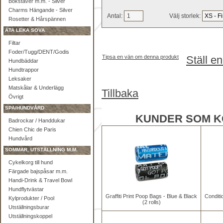
Bokstäver m.m. - Silver
Charms Hängande - Silver
Antal:
Välj storlek:
Rosetter & Hårspännen
ÄTA LEKA SOVA
Filtar
Foder/Tugg/DENT/Godis
Tipsa en vän om denna produkt
Ställ e
Hundbäddar
Hundtrappor
Leksaker
Matskålar & Underlägg
Tillbaka
Övrigt
SPA/HUNDVÅRD
KUNDER SOM K
Badrockar / Handdukar
Chien Chic de Paris
Hundvård
SOMMAR, UTSTÄLLNING M.M.
Cykelkorg till hund
Färgade bajspåsar m.m.
Handi-Drink & Travel Bowl
Hundflytvästar
Graffiti Print Poop Bags - Blue & Black
Conditi
Kylprodukter / Pool
(2 rolls)
Utställningsburar
Utställningskoppel