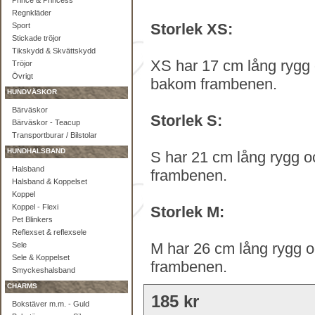
Prince & Princess
Regnkläder
Storlek XS:
Sport
Stickade tröjor
Tikskydd & Skvättskydd
XS har 17 cm lång rygg 
Tröjor
Övrigt
bakom frambenen.
HUNDVÄSKOR
Bärväskor
Storlek S:
Bärväskor - Teacup
Transportburar / Bilstolar
HUNDHALSBAND
S har 21 cm lång rygg o
Halsband
frambenen.
Halsband & Koppelset
Koppel
Koppel - Flexi
Storlek M:
Pet Blinkers
Reflexset & reflexsele
M har 26 cm lång rygg 
Sele
Sele & Koppelset
frambenen.
Smyckeshalsband
CHARMS
185 kr
Bokstäver m.m. - Guld