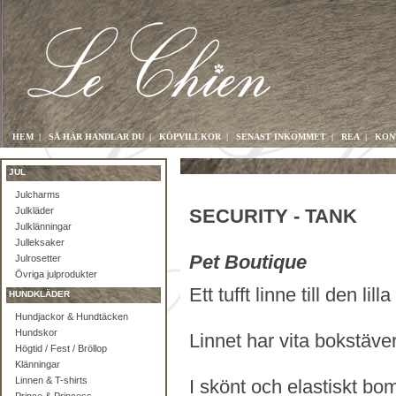
HEM
|
SÅ HÄR HANDLAR DU
|
KÖPVILLKOR
|
SENAST INKOMMET
|
REA
|
KON
JUL
Julcharms
Julkläder
SECURITY - TANK
Julklänningar
Julleksaker
Pet Boutique
Julrosetter
Övriga julprodukter
Ett tufft linne till den li
HUNDKLÄDER
Hundjackor & Hundtäcken
Hundskor
Linnet har vita bokstäver
Högtid / Fest / Bröllop
Klänningar
Linnen & T-shirts
I skönt och elastiskt bom