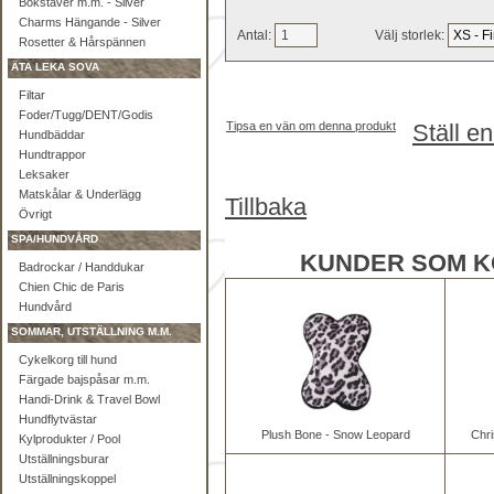
Bokstäver m.m. - Silver
Charms Hängande - Silver
Antal:
Välj storlek:
Rosetter & Hårspännen
ÄTA LEKA SOVA
Filtar
Foder/Tugg/DENT/Godis
Tipsa en vän om denna produkt
Ställ e
Hundbäddar
Hundtrappor
Leksaker
Matskålar & Underlägg
Tillbaka
Övrigt
SPA/HUNDVÅRD
KUNDER SOM K
Badrockar / Handdukar
Chien Chic de Paris
Hundvård
SOMMAR, UTSTÄLLNING M.M.
Cykelkorg till hund
Färgade bajspåsar m.m.
Handi-Drink & Travel Bowl
Hundflytvästar
Plush Bone - Snow Leopard
Chr
Kylprodukter / Pool
Utställningsburar
Utställningskoppel