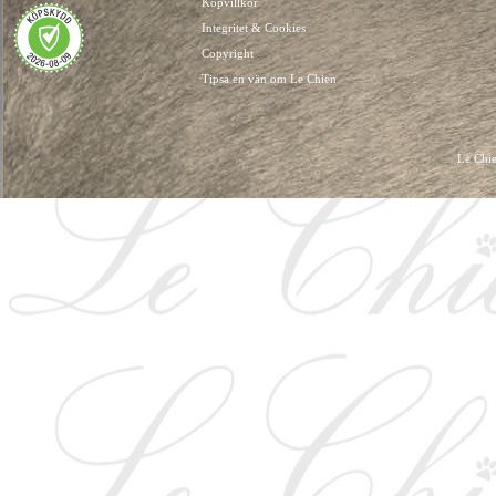
Köpvillkor
Integritet & Cookies
Copyright
Tipsa en vän om Le Chien
Le Chie
HUNDKLÄDER, HUNDVÄSKOR, HUNDACCESSOARER, HUND KLÄDER, HUNDVÄ
HUNDSEL