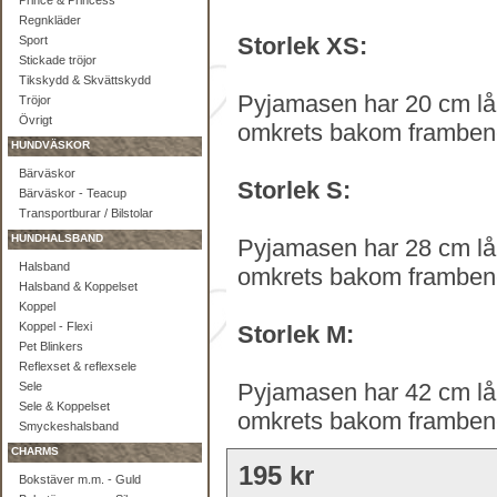
Prince & Princess
Regnkläder
Storlek XS:
Sport
Stickade tröjor
Tikskydd & Skvättskydd
Pyjamasen har 20 cm lån
Tröjor
Övrigt
omkrets bakom framben
HUNDVÄSKOR
Bärväskor
Storlek S:
Bärväskor - Teacup
Transportburar / Bilstolar
HUNDHALSBAND
Pyjamasen har 28 cm lån
Halsband
omkrets bakom framben
Halsband & Koppelset
Koppel
Koppel - Flexi
Storlek M:
Pet Blinkers
Reflexset & reflexsele
Pyjamasen har 42 cm lån
Sele
Sele & Koppelset
omkrets bakom framben
Smyckeshalsband
CHARMS
195 kr
Bokstäver m.m. - Guld