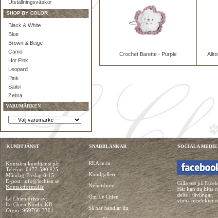
Utställningsväskor
SHOP BY COLOR
Black & White
Blue
Brown & Beige
Camo
Crochet Barette - Purple
Allr
Hot Pink
Leopard
Pink
Sailor
Zebra
VARUMÄRKEN
KUNDTJÄNST
SNABBLÄNKAR
SOCIALA MEDIE
REA m.m.
Kontakta kundtjänst på:
Telefon:
0477-590 925
Kundgalleri
Måndag-Fredag 8-15
E-post: info@lechien.se
Gilla oss på Face
Nyhetsbrev
Kontaktformulär
Här kan du hitta r
delta i tävlingar,
Om Le Chien
Le Chien drivs av:
vinna produkter 
Le Chien Nordic KB
Så här handlar du
Orgnr: 969766-3301