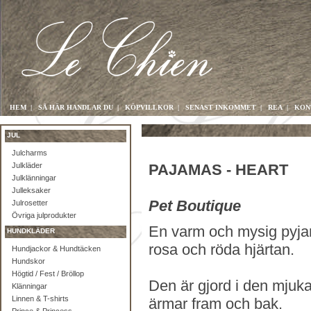
HEM
|
SÅ HÄR HANDLAR DU
|
KÖPVILLKOR
|
SENAST INKOMMET
|
REA
|
KON
JUL
Julcharms
Julkläder
PAJAMAS - HEART
Julklänningar
Julleksaker
Pet Boutique
Julrosetter
Övriga julprodukter
En varm och mysig pyj
HUNDKLÄDER
rosa och röda hjärtan.
Hundjackor & Hundtäcken
Hundskor
Högtid / Fest / Bröllop
Den är gjord i den mjuka
Klänningar
Linnen & T-shirts
ärmar fram och bak.