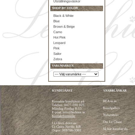
Utställningsväskor
SHOP BY COLOR
Black & White
Blue
Brown & Beige
Camo
Hot Pink
Leopard
Pink
Sailor
Zebra
VARUMÄRKEN
KUNDTJÄNST
SNABBLÄNKAR
REA m.m.
Kontakta kundtjänst på:
Telefon:
0477-590 925
Kundgalleri
Måndag-Fredag 8-15
E-post: info@lechien.se
Nyhetsbrev
Kontaktformulär
Om Le Chien
Le Chien drivs av:
Le Chien Nordic KB
Så här handlar du
Orgnr: 969766-3301