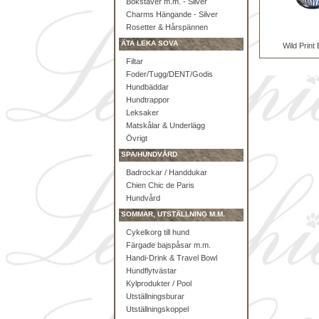
Bokstäver m.m. - Silver
Charms Hängande - Silver
Rosetter & Hårspännen
ÄTA LEKA SOVA
Wild Print
Filtar
Foder/Tugg/DENT/Godis
Hundbäddar
Hundtrappor
Leksaker
Matskålar & Underlägg
Övrigt
SPA/HUNDVÅRD
Badrockar / Handdukar
Chien Chic de Paris
Hundvård
SOMMAR, UTSTÄLLNING M.M.
Cykelkorg till hund
Färgade bajspåsar m.m.
Handi-Drink & Travel Bowl
Hundflytvästar
Kylprodukter / Pool
Utställningsburar
Utställningskoppel