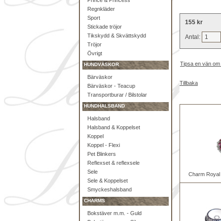
Prince & Princess
Regnkläder
Sport
155 kr
Stickade tröjor
Tikskydd & Skvättskydd
Antal:
Tröjor
Övrigt
Tipsa en vän om
HUNDVÄSKOR
Bärväskor
Tillbaka
Bärväskor - Teacup
Transportburar / Bilstolar
HUNDHALSBAND
Halsband
Halsband & Koppelset
Koppel
Koppel - Flexi
Pet Blinkers
Reflexset & reflexsele
Sele
Charm Royal 
Sele & Koppelset
Smyckeshalsband
CHARMS
Bokstäver m.m. - Guld