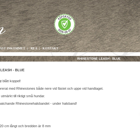
AST INKOMMET
|
REA
|
KONTAKT
RHINESTONE LEASH - BLUE
LEASH - BLUE
gt blått koppel!
orerat med Rhinestones både nere vid fästet och uppe vid handtaget.
utmärkt till riktigt små hundar.
atchande Rhinestonehalsbandet - under halsband!
120 cm långt och bredden är 8 mm