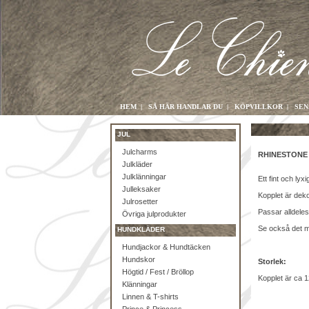
HEM
|
SÅ HÄR HANDLAR DU
|
KÖPVILLKOR
|
SEN
JUL
Julcharms
RHINESTONE 
Julkläder
Julklänningar
Ett fint och lyxi
Julleksaker
Kopplet är dek
Julrosetter
Passar alldeles 
Övriga julprodukter
Se också det m
HUNDKLÄDER
Hundjackor & Hundtäcken
Hundskor
Storlek:
Högtid / Fest / Bröllop
Kopplet är ca 
Klänningar
Linnen & T-shirts