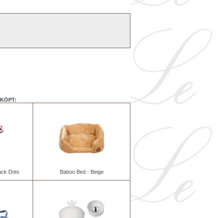
KÖPT:
lack Dots
Baboo Bed - Beige