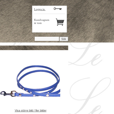
Logga in
Kundvagnen
är tom
Visa större bild / fler bilder