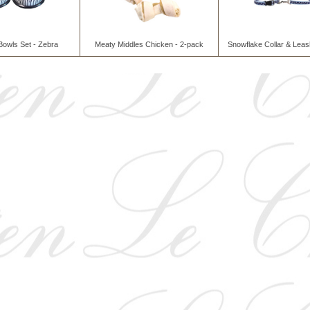
 Bowls Set - Zebra
Meaty Middles Chicken - 2-pack
Snowflake Collar & Leash