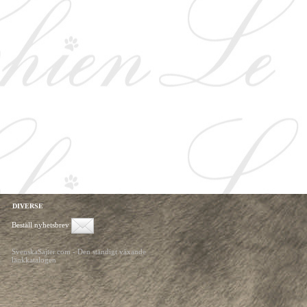
DIVERSE
Beställ nyhetsbrev
SvenskaSajter.com - Den ständigt växande
länkkatalogen