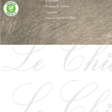
Köpvillkor
Integritet & Cookies
Copyright
Tipsa en vän om Le Chien
Le Chie
HUNDKLÄDER, HUNDVÄSKOR, HUNDACCESSOARER, HUND KLÄDER, HUNDVÄ
HUNDSEL