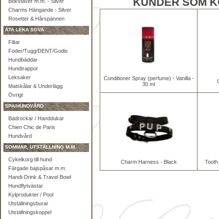
KUNDER SOM K
Bokstäver m.m. - Silver
Charms Hängande - Silver
Rosetter & Hårspännen
ÄTA LEKA SOVA
Filtar
Foder/Tugg/DENT/Godis
Hundbäddar
Hundtrappor
Leksaker
Conditioner Spray (perfume) - Vanilla -
30 ml
Matskålar & Underlägg
Övrigt
SPA/HUNDVÅRD
Badrockar / Handdukar
Chien Chic de Paris
Hundvård
SOMMAR, UTSTÄLLNING M.M.
Cykelkorg till hund
Charm Harness - Black
Tooth
Färgade bajspåsar m.m.
Handi-Drink & Travel Bowl
Hundflytvästar
Kylprodukter / Pool
Utställningsburar
Utställningskoppel