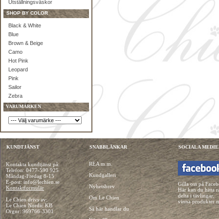
Utställningsväskor
SHOP BY COLOR
Black & White
Blue
Brown & Beige
Camo
Hot Pink
Leopard
Pink
Sailor
Zebra
VARUMÄRKEN
KUNDTJÄNST
SNABBLÄNKAR
SOCIALA MEDIE
REA m.m.
Kontakta kundtjänst på:
Telefon:
0477-590 925
Kundgalleri
Måndag-Fredag 8-15
E-post: info@lechien.se
Gilla oss på Face
Nyhetsbrev
Kontaktformulär
Här kan du hitta r
delta i tävlingar,
Om Le Chien
Le Chien drivs av:
vinna produkter 
Le Chien Nordic KB
Så här handlar du
Orgnr: 969766-3301