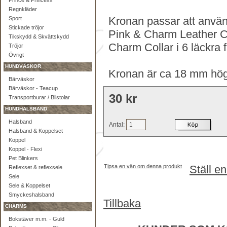
Prince & Princess
Regnkläder
Kronan passar att anvä
Sport
Stickade tröjor
Pink & Charm Leather C
Tikskydd & Skvättskydd
Charm Collar i 6 läckra f
Tröjor
Övrigt
HUNDVÄSKOR
Kronan är ca 18 mm hö
Bärväskor
Bärväskor - Teacup
30 kr
Transportburar / Bilstolar
HUNDHALSBAND
Halsband
Antal:
Halsband & Koppelset
Koppel
Koppel - Flexi
Pet Blinkers
Tipsa en vän om denna produkt
Ställ e
Reflexset & reflexsele
Sele
Sele & Koppelset
Smyckeshalsband
Tillbaka
CHARMS
Bokstäver m.m. - Guld