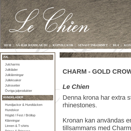
HEM
|
SÅ HÄR HANDLAR DU
|
KÖPVILLKOR
|
SENAST INKOMMET
|
REA
|
KON
JUL
Julcharms
Julkläder
CHARM - GOLD CRO
Julklänningar
Julleksaker
Le Chien
Julrosetter
Övriga julprodukter
Denna krona har extra st
HUNDKLÄDER
rhinestones.
Hundjackor & Hundtäcken
Hundskor
Högtid / Fest / Bröllop
Kronan kan användas en
Klänningar
Linnen & T-shirts
tillsammans med Charm