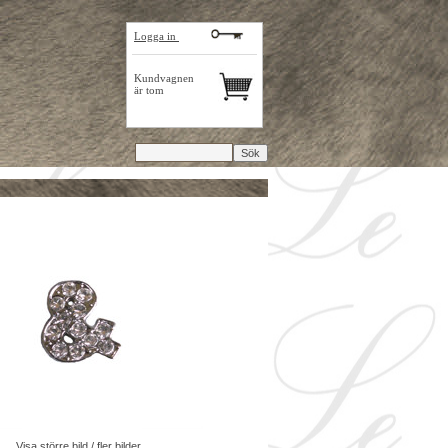
Logga in
Kundvagnen
är tom
Visa större bild / fler bilder