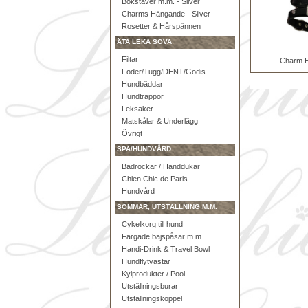
Bokstäver m.m. - Silver
Charms Hängande - Silver
Rosetter & Hårspännen
ÄTA LEKA SOVA
Filtar
Charm H
Foder/Tugg/DENT/Godis
Hundbäddar
Hundtrappor
Leksaker
Matskålar & Underlägg
Övrigt
SPA/HUNDVÅRD
Badrockar / Handdukar
Chien Chic de Paris
Hundvård
SOMMAR, UTSTÄLLNING M.M.
Cykelkorg till hund
Färgade bajspåsar m.m.
Handi-Drink & Travel Bowl
Hundflytvästar
Kylprodukter / Pool
Utställningsburar
Utställningskoppel