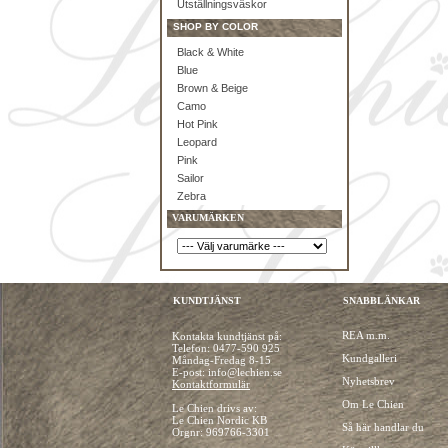
Utställningsväskor
SHOP BY COLOR
Black & White
Blue
Brown & Beige
Camo
Hot Pink
Leopard
Pink
Sailor
Zebra
VARUMÄRKEN
KUNDTJÄNST
SNABBLÄNKAR
REA m.m.
Kontakta kundtjänst på:
Telefon:
0477-590 925
Kundgalleri
Måndag-Fredag 8-15
E-post: info@lechien.se
Nyhetsbrev
Kontaktformulär
Om Le Chien
Le Chien drivs av:
Le Chien Nordic KB
Så här handlar du
Orgnr: 969766-3301