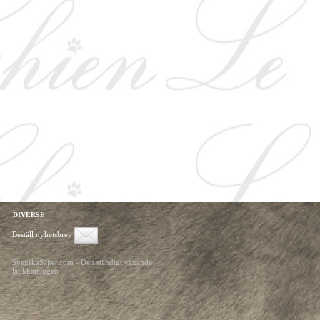
DIVERSE
Beställ nyhetsbrev
SvenskaSajter.com - Den ständigt växande
länkkatalogen