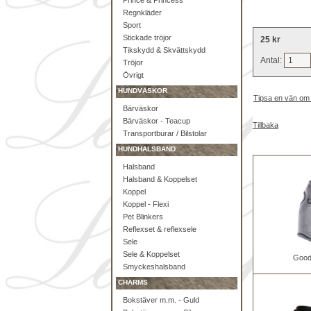
Prince & Princess
Regnkläder
Sport
Stickade tröjor
25 kr
Tikskydd & Skvättskydd
Antal:
Tröjor
Övrigt
HUNDVÄSKOR
Tipsa en vän om
Bärväskor
Bärväskor - Teacup
Tillbaka
Transportburar / Bilstolar
HUNDHALSBAND
Halsband
Halsband & Koppelset
Koppel
Koppel - Flexi
Pet Blinkers
Reflexset & reflexsele
Sele
Sele & Koppelset
Good
Smyckeshalsband
CHARMS
Bokstäver m.m. - Guld