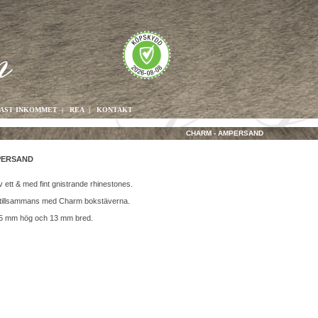
AST INKOMMET
|
REA
|
KONTAKT
CHARM - AMPERSAND
PERSAND
 ett & med fint gnistrande rhinestones.
tillsammans med Charm bokstäverna.
15 mm hög och 13 mm bred.