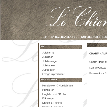
HEM
|
SÅ HÄR HANDLAR DU
|
KÖPVILLKOR
|
SEN
JUL
Julcharms
CHARM - AM
Julkläder
Julklänningar
Charm i form av
Julleksaker
Kan användas 
Julrosetter
Kronan är ca 
Övriga julprodukter
HUNDKLÄDER
Hundjackor & Hundtäcken
Hundskor
Högtid / Fest / Bröllop
Klänningar
Linnen & T-shirts