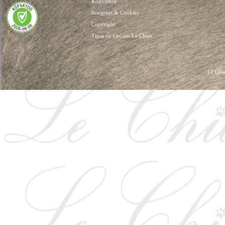
Köpvillkor
Integritet & Cookies
Copyright
Tipsa en vän om Le Chien
Le Chie
HUNDKLÄDER, HUNDVÄSKOR, HUNDACCESSOARER, HUND KLÄDER, HUNDVÄ
HUNDSEL