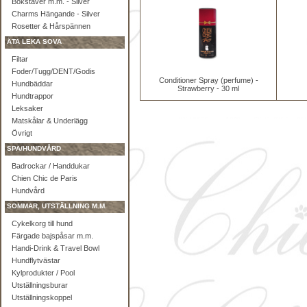
Bokstäver m.m. - Silver
Charms Hängande - Silver
Rosetter & Hårspännen
ÄTA LEKA SOVA
Filtar
Foder/Tugg/DENT/Godis
Conditioner Spray (perfume) -
Hundbäddar
Strawberry - 30 ml
Hundtrappor
Leksaker
Matskålar & Underlägg
Övrigt
SPA/HUNDVÅRD
Badrockar / Handdukar
Chien Chic de Paris
Hundvård
SOMMAR, UTSTÄLLNING M.M.
Cykelkorg till hund
Färgade bajspåsar m.m.
Handi-Drink & Travel Bowl
Hundflytvästar
Kylprodukter / Pool
Utställningsburar
Utställningskoppel