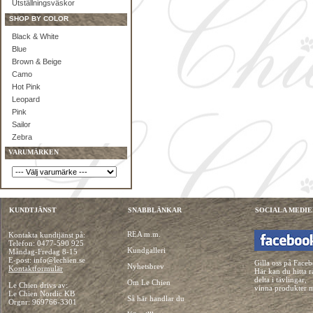
Utställningsväskor
SHOP BY COLOR
Black & White
Blue
Brown & Beige
Camo
Hot Pink
Leopard
Pink
Sailor
Zebra
VARUMÄRKEN
KUNDTJÄNST
SNABBLÄNKAR
SOCIALA MEDIE
REA m.m.
Kontakta kundtjänst på:
Telefon:
0477-590 925
Kundgalleri
Måndag-Fredag 8-15
E-post: info@lechien.se
Gilla oss på Face
Nyhetsbrev
Kontaktformulär
Här kan du hitta r
delta i tävlingar,
Om Le Chien
Le Chien drivs av:
vinna produkter 
Le Chien Nordic KB
Så här handlar du
Orgnr: 969766-3301