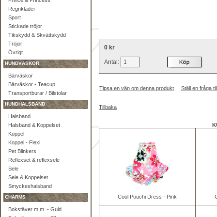
Prince & Princess
Regnkläder
Sport
Stickade tröjor
Tikskydd & Skvättskydd
Tröjor
0 kr
Övrigt
Antal:
HUNDVÄSKOR
Bärväskor
Bärväskor - Teacup
Tipsa en vän om denna produkt
Ställ en fråga 
Transportburar / Bilstolar
HUNDHALSBAND
Tillbaka
Halsband
Halsband & Koppelset
K
Koppel
Koppel - Flexi
Pet Blinkers
Reflexset & reflexsele
Sele
Sele & Koppelset
Smyckeshalsband
Cool Pouchi Dress - Pink
G
CHARMS
Bokstäver m.m. - Guld