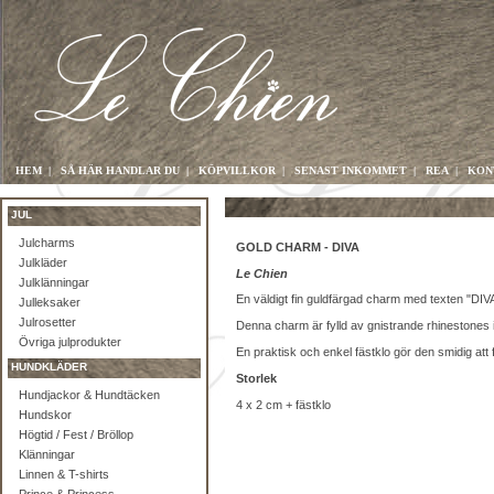
HEM
|
SÅ HÄR HANDLAR DU
|
KÖPVILLKOR
|
SENAST INKOMMET
|
REA
|
KON
JUL
Julcharms
GOLD CHARM - DIVA
Julkläder
Le Chien
Julklänningar
En väldigt fin guldfärgad charm med texten "DIV
Julleksaker
Julrosetter
Denna charm är fylld av gnistrande rhinestones i
Övriga julprodukter
En praktisk och enkel fästklo gör den smidig att 
HUNDKLÄDER
Storlek
Hundjackor & Hundtäcken
4 x 2 cm + fästklo
Hundskor
Högtid / Fest / Bröllop
Klänningar
Linnen & T-shirts